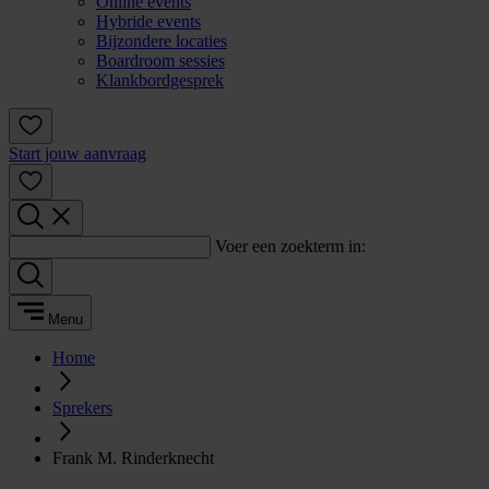
Online events
Hybride events
Bijzondere locaties
Boardroom sessies
Klankbordgesprek
Start jouw aanvraag
Voer een zoekterm in:
Menu
Home
Sprekers
Frank M. Rinderknecht