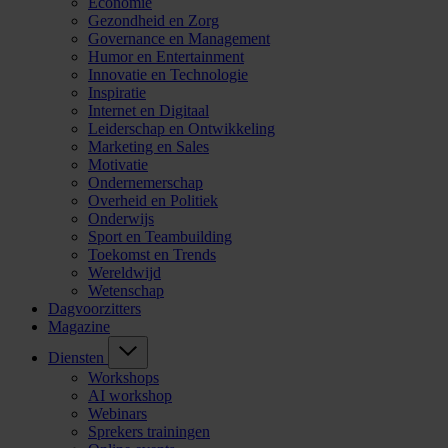
Economie
Gezondheid en Zorg
Governance en Management
Humor en Entertainment
Innovatie en Technologie
Inspiratie
Internet en Digitaal
Leiderschap en Ontwikkeling
Marketing en Sales
Motivatie
Ondernemerschap
Overheid en Politiek
Onderwijs
Sport en Teambuilding
Toekomst en Trends
Wereldwijd
Wetenschap
Dagvoorzitters
Magazine
Diensten
Workshops
AI workshop
Webinars
Sprekers trainingen