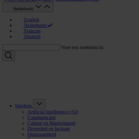
Nederlands
English
Nederlands
Français
Deutsch
Voer een zoekterm in:
Sprekers
Artificial Intelligence (AI)
Communicatie
Cultuur en Maatschappij
Diversiteit en Inclusie
Duurzaamheid