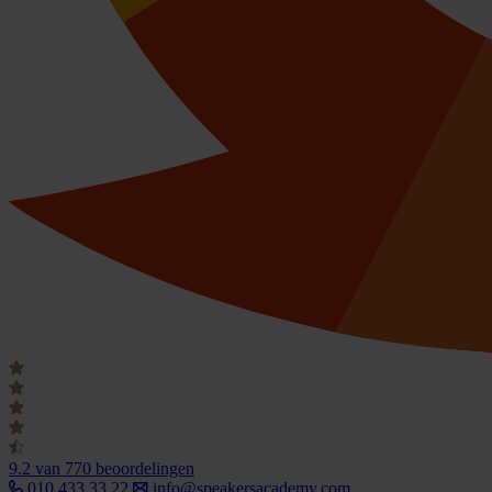
9.2
van 770 beoordelingen
010 433 33 22
info@speakersacademy.com