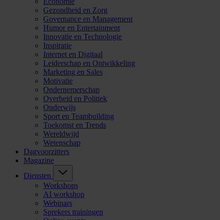
Economie
Gezondheid en Zorg
Governance en Management
Humor en Entertainment
Innovatie en Technologie
Inspiratie
Internet en Digitaal
Leiderschap en Ontwikkeling
Marketing en Sales
Motivatie
Ondernemerschap
Overheid en Politiek
Onderwijs
Sport en Teambuilding
Toekomst en Trends
Wereldwijd
Wetenschap
Dagvoorzitters
Magazine
Diensten
Workshops
AI workshop
Webinars
Sprekers trainingen