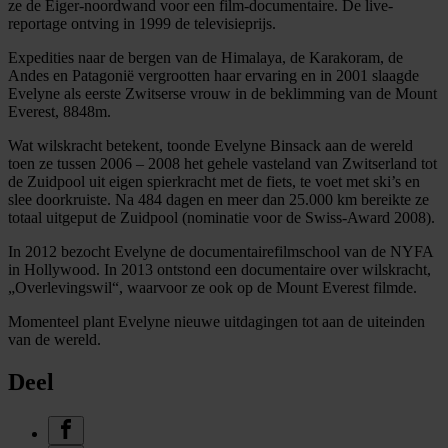
ze de Eiger-noordwand voor een film-documentaire. De live-
reportage ontving in 1999 de televisieprijs.
Expedities naar de bergen van de Himalaya, de Karakoram, de
Andes en Patagonië vergrootten haar ervaring en in 2001 slaagde
Evelyne als eerste Zwitserse vrouw in de beklimming van de Mount
Everest, 8848m.
Wat wilskracht betekent, toonde Evelyne Binsack aan de wereld
toen ze tussen 2006 – 2008 het gehele vasteland van Zwitserland tot
de Zuidpool uit eigen spierkracht met de fiets, te voet met ski’s en
slee doorkruiste. Na 484 dagen en meer dan 25.000 km bereikte ze
totaal uitgeput de Zuidpool (nominatie voor de Swiss-Award 2008).
In 2012 bezocht Evelyne de documentairefilmschool van de NYFA
in Hollywood. In 2013 ontstond een documentaire over wilskracht,
„Overlevingswil“, waarvoor ze ook op de Mount Everest filmde.
Momenteel plant Evelyne nieuwe uitdagingen tot aan de uiteinden
van de wereld.
Deel