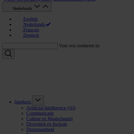
Nederlands
English
Nederlands
Français
Deutsch
Voer een zoekterm in:
Sprekers
Artificial Intelligence (AI)
Communicatie
Cultuur en Maatschappij
Diversiteit en Inclusie
Duurzaamheid