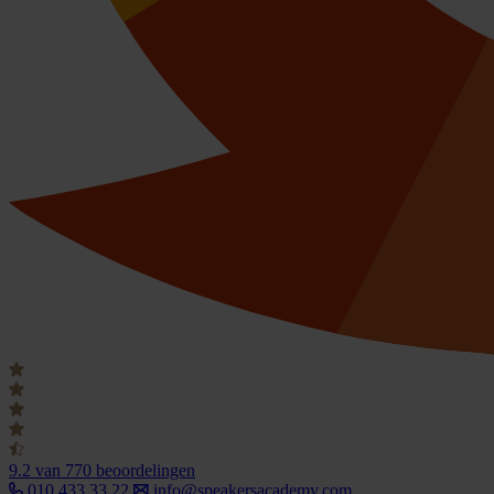
9.2
van 770 beoordelingen
010 433 33 22
info@speakersacademy.com