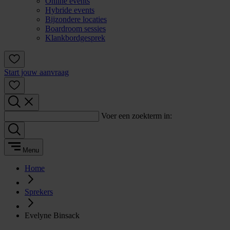
Online events
Hybride events
Bijzondere locaties
Boardroom sessies
Klankbordgesprek
Start jouw aanvraag
Voer een zoekterm in:
Menu
Home
Sprekers
Evelyne Binsack