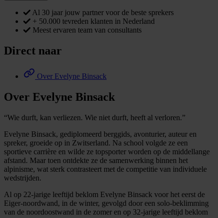
Al 30 jaar jouw partner voor de beste sprekers
+ 50.000 tevreden klanten in Nederland
Meest ervaren team van consultants
Direct naar
Over Evelyne Binsack
Over Evelyne Binsack
“Wie durft, kan verliezen. Wie niet durft, heeft al verloren.”
Evelyne Binsack, gediplomeerd berggids, avonturier, auteur en
spreker, groeide op in Zwitserland. Na school volgde ze een
sportieve carrière en wilde ze topsporter worden op de middellange
afstand. Maar toen ontdekte ze de samenwerking binnen het
alpinisme, wat sterk contrasteert met de competitie van individuele
wedstrijden.
Al op 22-jarige leeftijd beklom Evelyne Binsack voor het eerst de
Eiger-noordwand, in de winter, gevolgd door een solo-beklimming
van de noordoostwand in de zomer en op 32-jarige leeftijd beklom