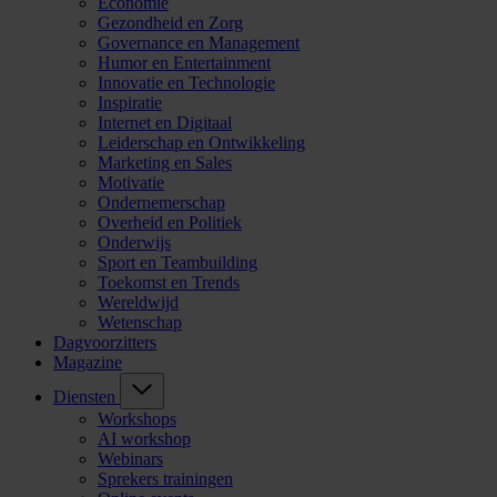
Economie
Gezondheid en Zorg
Governance en Management
Humor en Entertainment
Innovatie en Technologie
Inspiratie
Internet en Digitaal
Leiderschap en Ontwikkeling
Marketing en Sales
Motivatie
Ondernemerschap
Overheid en Politiek
Onderwijs
Sport en Teambuilding
Toekomst en Trends
Wereldwijd
Wetenschap
Dagvoorzitters
Magazine
Diensten
Workshops
AI workshop
Webinars
Sprekers trainingen