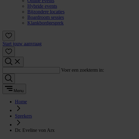
Online events
Hybride events
Bijzondere locaties
Boardroom sessies
Klankbordgesprek
Start jouw aanvraag
Voer een zoekterm in:
Menu
Home
Sprekers
Dr. Eveline von Arx