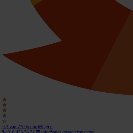
9.2
van 770 beoordelingen
010 433 33 22
info@speakersacademy.com