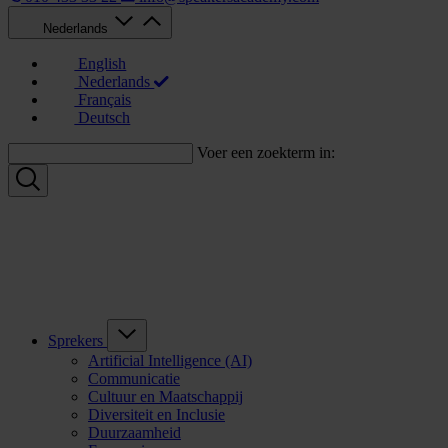
Nederlands
English
Nederlands
Français
Deutsch
Voer een zoekterm in:
Sprekers
Artificial Intelligence (AI)
Communicatie
Cultuur en Maatschappij
Diversiteit en Inclusie
Duurzaamheid