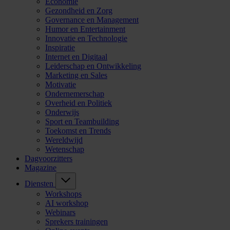
Economie
Gezondheid en Zorg
Governance en Management
Humor en Entertainment
Innovatie en Technologie
Inspiratie
Internet en Digitaal
Leiderschap en Ontwikkeling
Marketing en Sales
Motivatie
Ondernemerschap
Overheid en Politiek
Onderwijs
Sport en Teambuilding
Toekomst en Trends
Wereldwijd
Wetenschap
Dagvoorzitters
Magazine
Diensten
Workshops
AI workshop
Webinars
Sprekers trainingen