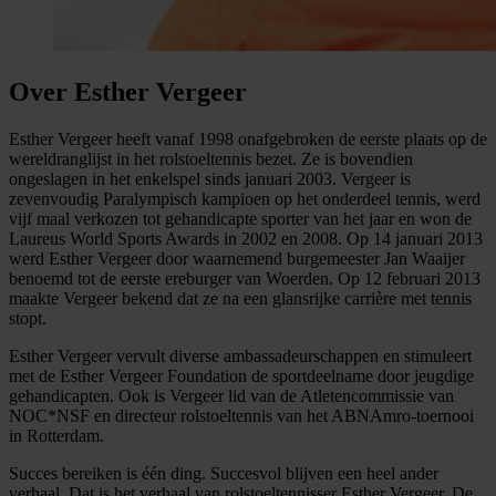
Over Esther Vergeer
Esther Vergeer heeft vanaf 1998 onafgebroken de eerste plaats op de
wereldranglijst in het rolstoeltennis bezet. Ze is bovendien
ongeslagen in het enkelspel sinds januari 2003. Vergeer is
zevenvoudig Paralympisch kampioen op het onderdeel tennis, werd
vijf maal verkozen tot gehandicapte sporter van het jaar en won de
Laureus World Sports Awards in 2002 en 2008. Op 14 januari 2013
werd Esther Vergeer door waarnemend burgemeester Jan Waaijer
benoemd tot de eerste ereburger van Woerden. Op 12 februari 2013
maakte Vergeer bekend dat ze na een glansrijke carrière met tennis
stopt.
Esther Vergeer vervult diverse ambassadeurschappen en stimuleert
met de Esther Vergeer Foundation de sportdeelname door jeugdige
gehandicapten. Ook is Vergeer lid van de Atletencommissie van
NOC*NSF en directeur rolstoeltennis van het ABNAmro-toernooi
in Rotterdam.
Succes bereiken is één ding. Succesvol blijven een heel ander
verhaal. Dat is het verhaal van rolstoeltennisser Esther Vergeer. De