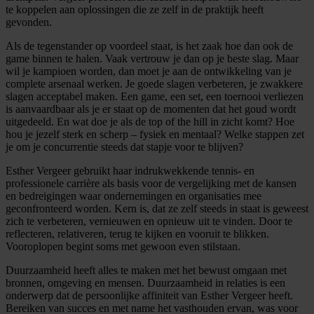
te koppelen aan oplossingen die ze zelf in de praktijk heeft
gevonden.
Als de tegenstander op voordeel staat, is het zaak hoe dan ook de
game binnen te halen. Vaak vertrouw je dan op je beste slag. Maar
wil je kampioen worden, dan moet je aan de ontwikkeling van je
complete arsenaal werken. Je goede slagen verbeteren, je zwakkere
slagen acceptabel maken. Een game, een set, een toernooi verliezen
is aanvaardbaar als je er staat op de momenten dat het goud wordt
uitgedeeld. En wat doe je als de top of the hill in zicht komt? Hoe
hou je jezelf sterk en scherp – fysiek en mentaal? Welke stappen zet
je om je concurrentie steeds dat stapje voor te blijven?
Esther Vergeer gebruikt haar indrukwekkende tennis- en
professionele carrière als basis voor de vergelijking met de kansen
en bedreigingen waar ondernemingen en organisaties mee
geconfronteerd worden. Kern is, dat ze zelf steeds in staat is geweest
zich te verbeteren, vernieuwen en opnieuw uit te vinden. Door te
reflecteren, relativeren, terug te kijken en vooruit te blikken.
Vooroplopen begint soms met gewoon even stilstaan.
Duurzaamheid heeft alles te maken met het bewust omgaan met
bronnen, omgeving en mensen. Duurzaamheid in relaties is een
onderwerp dat de persoonlijke affiniteit van Esther Vergeer heeft.
Bereiken van succes en met name het vasthouden ervan, was voor