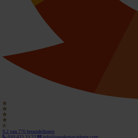
9.2
van 770 beoordelingen
010 433 33 22
info@speakersacademy.com