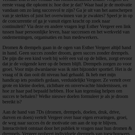
eerste vraag die opkomt is: hoe doe je dat? Waar haal je de motivatie
vandaan om zo lang succesvol te zijn? Ga je uit van het aanscherpen
van je sterktes of juist het overwinnen van je zwaktes? Speel je in op
de concurrentie of ga je vanuit eigen kracht op zoek naar
continuïteit? Via deze en andere vragen legt Esther Vergeer een link
tussen haar persoonlijke leven, haar successen en het werkveld van
ondernemingen, organisaties en hun medewerkers.
Dromen & drempels gaan in de ogen van Esther Vergeer altijd hand
in hand. Geen succes zonder droom, geen succes zonder drempels.
De pijn die een kind voelt bij wéér een val op de billen, zorgt ervoor
dat je de volgende keer op de benen blijft. Drempels zorgen zo voor
groei. Voor mijn dwarslaesie was ik niet bijzonder sportief. Het is de
vraag of ik dan ooit dit niveau had gehaald. Ik heb met mijn
handicap iets positiefs gedaan, verduidelijkt Vergeer. Ze vertelt over
grote en kleine doelen, zichtbare en onverwachte hindernissen, en
hoe ze haar pad bepaald hebben. Hoe kan tegenslag helpen om
succes te behalen? Welke nieuwe doelen formuleer je als je droom
bereikt is?
Aan de hand van 7Ds (dromen, drempels, doelen, druk, drive,
durven en doen) vertelt Vergeer over haar eigen ervaringen, groei,
de weg naar succes én de motivatie om aan de top te blijven.
Interactiviteit ontstaat door het publiek te vragen naar hun dromen &
drempels. Vergeer probeert individuele drempels van toeschouwers