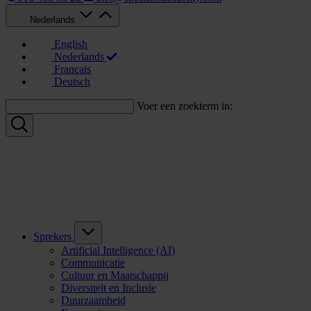
Nederlands
English
Nederlands
Français
Deutsch
Voer een zoekterm in:
Sprekers
Artificial Intelligence (AI)
Communicatie
Cultuur en Maatschappij
Diversiteit en Inclusie
Duurzaamheid