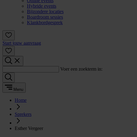
Online events
Hybride events
Bijzondere locaties
Boardroom sessies
Klankbordgesprek
Start jouw aanvraag
Voer een zoekterm in:
Menu
Home
Sprekers
Esther Vergeer