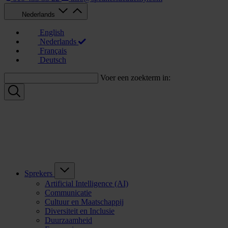
Nederlands
English
Nederlands
Français
Deutsch
Voer een zoekterm in:
Sprekers
Artificial Intelligence (AI)
Communicatie
Cultuur en Maatschappij
Diversiteit en Inclusie
Duurzaamheid