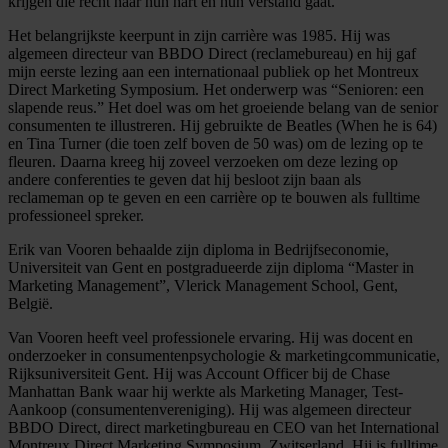
krijgen die recht naar hun hart en hun verstand gaat.
Het belangrijkste keerpunt in zijn carrière was 1985. Hij was
algemeen directeur van BBDO Direct (reclamebureau) en hij gaf
mijn eerste lezing aan een internationaal publiek op het Montreux
Direct Marketing Symposium. Het onderwerp was “Senioren: een
slapende reus.” Het doel was om het groeiende belang van de senior
consumenten te illustreren. Hij gebruikte de Beatles (When he is 64)
en Tina Turner (die toen zelf boven de 50 was) om de lezing op te
fleuren. Daarna kreeg hij zoveel verzoeken om deze lezing op
andere conferenties te geven dat hij besloot zijn baan als
reclameman op te geven en een carrière op te bouwen als fulltime
professioneel spreker.
Erik van Vooren behaalde zijn diploma in Bedrijfseconomie,
Universiteit van Gent en postgradueerde zijn diploma “Master in
Marketing Management”, Vlerick Management School, Gent,
België.
Van Vooren heeft veel professionele ervaring. Hij was docent en
onderzoeker in consumentenpsychologie & marketingcommunicatie,
Rijksuniversiteit Gent. Hij was Account Officer bij de Chase
Manhattan Bank waar hij werkte als Marketing Manager, Test-
Aankoop (consumentenvereniging). Hij was algemeen directeur
BBDO Direct, direct marketingbureau en CEO van het International
Montreux Direct Marketing Symposium, Zwitserland. Hij is fulltime