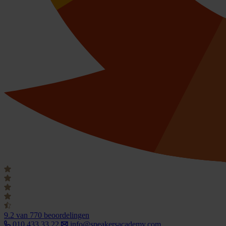
9.2
van 770 beoordelingen
010 433 33 22
info@speakersacademy.com