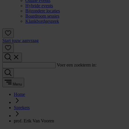
Online events
Hybride events
Bijzondere locaties
Boardroom sessies
Klankbordgesprek
Start jouw aanvraag
Voer een zoekterm in:
Menu
Home
Sprekers
prof. Erik Van Vooren