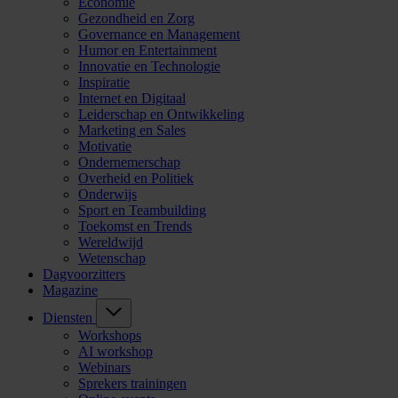
Economie
Gezondheid en Zorg
Governance en Management
Humor en Entertainment
Innovatie en Technologie
Inspiratie
Internet en Digitaal
Leiderschap en Ontwikkeling
Marketing en Sales
Motivatie
Ondernemerschap
Overheid en Politiek
Onderwijs
Sport en Teambuilding
Toekomst en Trends
Wereldwijd
Wetenschap
Dagvoorzitters
Magazine
Diensten
Workshops
AI workshop
Webinars
Sprekers trainingen