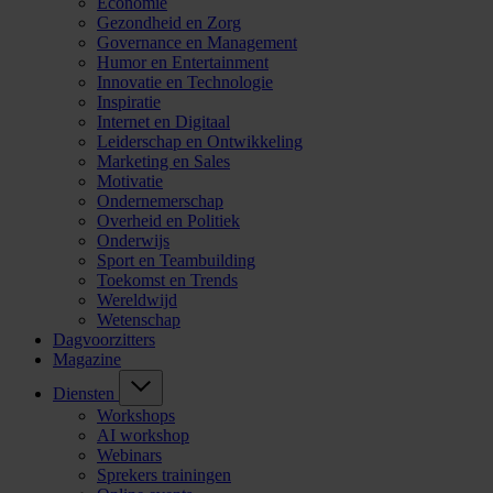
Economie
Gezondheid en Zorg
Governance en Management
Humor en Entertainment
Innovatie en Technologie
Inspiratie
Internet en Digitaal
Leiderschap en Ontwikkeling
Marketing en Sales
Motivatie
Ondernemerschap
Overheid en Politiek
Onderwijs
Sport en Teambuilding
Toekomst en Trends
Wereldwijd
Wetenschap
Dagvoorzitters
Magazine
Diensten
Workshops
AI workshop
Webinars
Sprekers trainingen