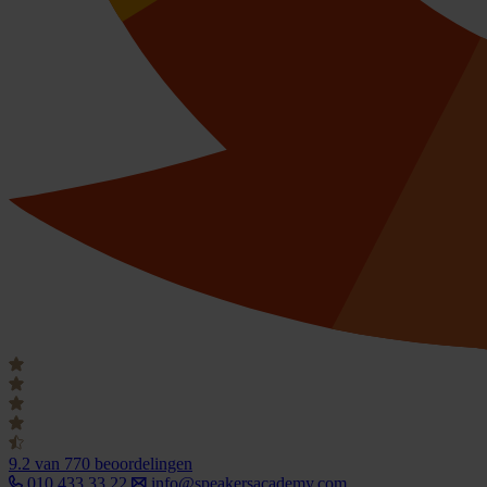
9.2
van 770 beoordelingen
010 433 33 22
info@speakersacademy.com