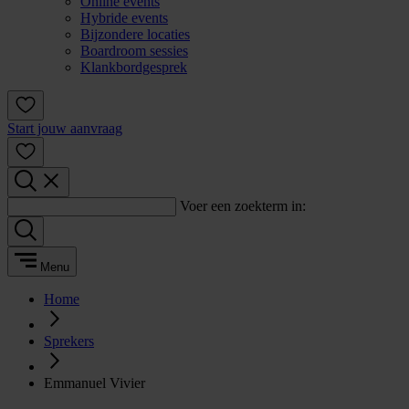
Online events
Hybride events
Bijzondere locaties
Boardroom sessies
Klankbordgesprek
Start jouw aanvraag
Voer een zoekterm in:
Menu
Home
Sprekers
Emmanuel Vivier