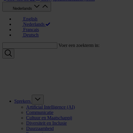
Nederlands
English
Nederlands
Français
Deutsch
Voer een zoekterm in:
Sprekers
Artificial Intelligence (AI)
Communicatie
Cultuur en Maatschappij
Diversiteit en Inclusie
Duurzaamheid