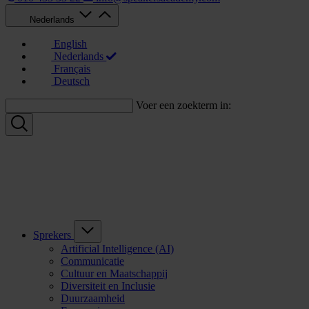
Nederlands
English
Nederlands
Français
Deutsch
Voer een zoekterm in:
Sprekers
Artificial Intelligence (AI)
Communicatie
Cultuur en Maatschappij
Diversiteit en Inclusie
Duurzaamheid