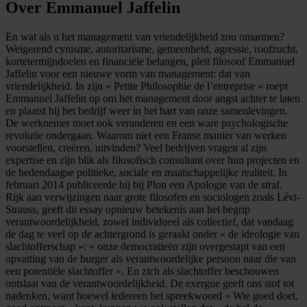
Over Emmanuel Jaffelin
En wat als u het management van vriendelijkheid zou omarmen?
Weigerend cynisme, autoritarisme, gemeenheid, agressie, roofzucht,
kortetermijndoelen en financiële belangen, pleit filosoof Emmanuel
Jaffelin voor een nieuwe vorm van management: dat van
vriendelijkheid. In zijn « Petite Philosophie de l’entreprise » roept
Emmanuel Jaffelin op om het management door angst achter te laten
en plaatst hij het bedrijf weer in het hart van onze samenlevingen.
De werknemer moet ook veranderen en een ware psychologische
revolutie ondergaan. Waarom niet een Franse manier van werken
voorstellen, creëren, uitvinden? Veel bedrijven vragen al zijn
expertise en zijn blik als filosofisch consultant over hun projecten en
de hedendaagse politieke, sociale en maatschappelijke realiteit. In
februari 2014 publiceerde hij bij Plon een Apologie van de straf.
Rijk aan verwijzingen naar grote filosofen en sociologen zoals Lévi-
Strauss, geeft dit essay opnieuw betekenis aan het begrip
verantwoordelijkheid, zowel individueel als collectief, dat vandaag
de dag te veel op de achtergrond is geraakt onder « de ideologie van
slachtofferschap »: « onze democratieën zijn overgestapt van een
opvatting van de burger als verantwoordelijke persoon naar die van
een potentiële slachtoffer ». En zich als slachtoffer beschouwen
ontslaat van de verantwoordelijkheid. De exergue geeft ons stof tot
nadenken, want hoewel iedereen het spreekwoord « Wie goed doet,