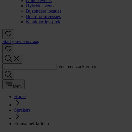
Online events
Hybride events
Bijzondere locaties
Boardroom sessies
Klankbordgesprek
Start jouw aanvraag
Voer een zoekterm in:
Menu
Home
Sprekers
Emmanuel Jaffelin