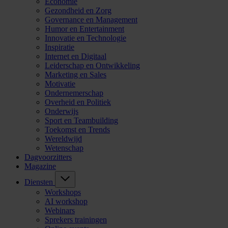
Economie
Gezondheid en Zorg
Governance en Management
Humor en Entertainment
Innovatie en Technologie
Inspiratie
Internet en Digitaal
Leiderschap en Ontwikkeling
Marketing en Sales
Motivatie
Ondernemerschap
Overheid en Politiek
Onderwijs
Sport en Teambuilding
Toekomst en Trends
Wereldwijd
Wetenschap
Dagvoorzitters
Magazine
Diensten
Workshops
AI workshop
Webinars
Sprekers trainingen