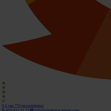
9.2
van 770 beoordelingen
010 433 33 22
info@speakersacademy.com