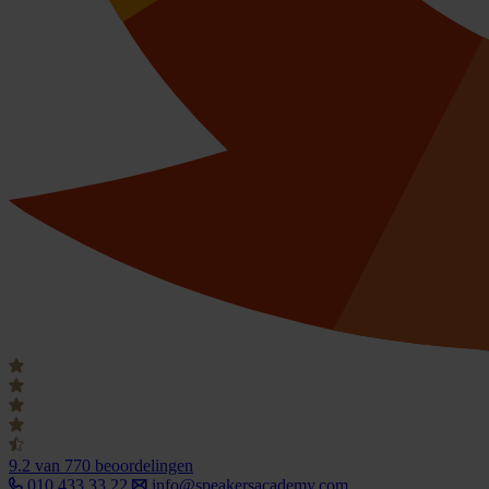
9.2
van 770 beoordelingen
010 433 33 22
info@speakersacademy.com