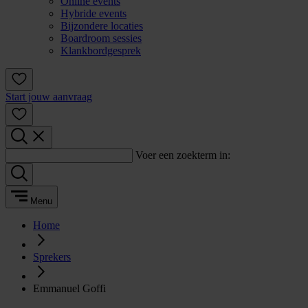
Online events
Hybride events
Bijzondere locaties
Boardroom sessies
Klankbordgesprek
Start jouw aanvraag
Voer een zoekterm in:
Menu
Home
Sprekers
Emmanuel Goffi