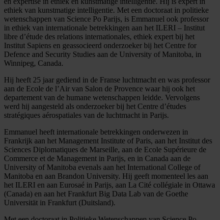
en expertise in ethiek en kunstmatige intelligentie. Hij is expert in
ethiek van kunstmatige intelligentie. Met een doctoraat in politieke
wetenschappen van Science Po Parijs, is Emmanuel ook professor
in ethiek van internationale betrekkingen aan het ILERI – Institut
libre d’étude des relations internationales, ethiek expert bij het
Institut Sapiens en geassocieerd onderzoeker bij het Centre for
Defence and Security Studies aan de University of Manitoba, in
Winnipeg, Canada.
Hij heeft 25 jaar gediend in de Franse luchtmacht en was professor
aan de Ecole de l’Air van Salon de Provence waar hij ook het
departement van de humane wetenschappen leidde. Vervolgens
werd hij aangesteld als onderzoeker bij het Centre d’études
stratégiques aérospatiales van de luchtmacht in Parijs.
Emmanuel heeft internationale betrekkingen onderwezen in
Frankrijk aan het Management Institute of Paris, aan het Institut des
Sciences Diplomatiques de Marseille, aan de Ecole Supérieure de
Commerce et de Management in Parijs, en in Canada aan de
University of Manitoba evenals aan het International College of
Manitoba en aan Brandon University. Hij geeft momenteel les aan
het ILERI en aan Eurosaé in Parijs, aan La Cité collégiale in Ottawa
(Canada) en aan het Frankfurt Big Data Lab van de Goethe
Universität in Frankfurt (Duitsland).
Met een doctoraat in Politieke Wetenschappen van Science Po-