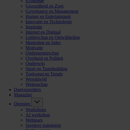
Economie
Gezondheid en Zorg
Governance en Management
Humor en Entertainment
Innovatie en Technologie
Inspiratie
Internet en Digitaal
Leiderschap en Ontwikkeling
Marketing en Sales
Motivatie
Ondernemerschap
Overheid en Politiek
Onderwijs
Sport en Teambuilding
Toekomst en Trends
Wereldwijd
Wetenschap
Dagvoorzitters
Magazine
Diensten
Workshops
AI workshop
Webinars
Sprekers trainingen