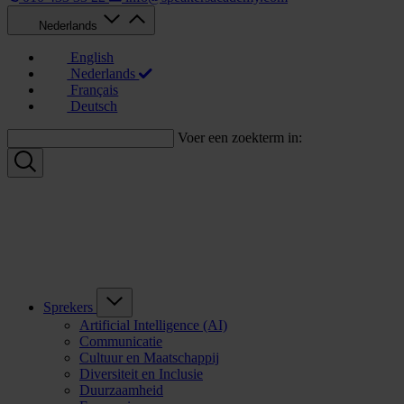
Nederlands
English
Nederlands
Français
Deutsch
Voer een zoekterm in:
Sprekers
Artificial Intelligence (AI)
Communicatie
Cultuur en Maatschappij
Diversiteit en Inclusie
Duurzaamheid