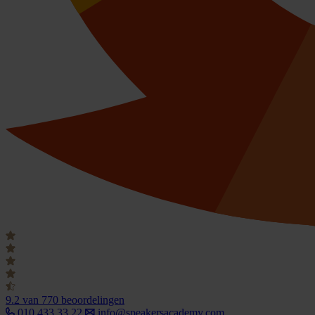
9.2
van 770 beoordelingen
010 433 33 22
info@speakersacademy.com