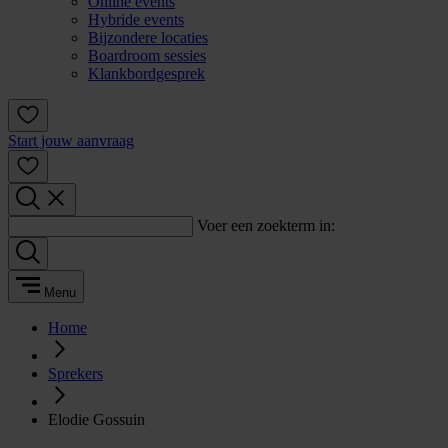
Online events
Hybride events
Bijzondere locaties
Boardroom sessies
Klankbordgesprek
Start jouw aanvraag
Voer een zoekterm in:
Menu
Home
Sprekers
Elodie Gossuin