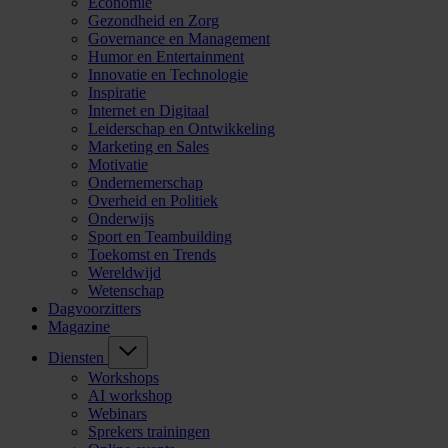
Economie
Gezondheid en Zorg
Governance en Management
Humor en Entertainment
Innovatie en Technologie
Inspiratie
Internet en Digitaal
Leiderschap en Ontwikkeling
Marketing en Sales
Motivatie
Ondernemerschap
Overheid en Politiek
Onderwijs
Sport en Teambuilding
Toekomst en Trends
Wereldwijd
Wetenschap
Dagvoorzitters
Magazine
Diensten
Workshops
AI workshop
Webinars
Sprekers trainingen