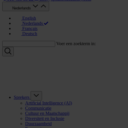
Nederlands
English
Nederlands
Français
Deutsch
Voer een zoekterm in:
Sprekers
Artificial Intelligence (AI)
Communicatie
Cultuur en Maatschappij
Diversiteit en Inclusie
Duurzaamheid