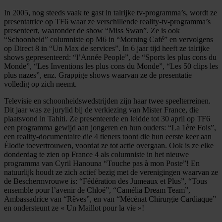
In 2005, nog steeds vaak te gast in talrijke tv-programma’s, wordt ze
presentatrice op TF6 waar ze verschillende reality-tv-programma’s
presenteert, waaronder de show “Miss Swan”. Ze is ook
“Schoonheid” columniste op M6 in “Morning Café” en vervolgens
op Direct 8 in “Un Max de services”. In 6 jaar tijd heeft ze talrijke
shows gepresenteerd: “l’Année People”, de “Sports les plus cons du
Monde”, “Les Inventions les plus cons du Monde”, “Les 50 clips les
plus nazes”, enz. Grappige shows waarvan ze de presentatie
volledig op zich neemt.
Televisie en schoonheidswedstrijden zijn haar twee speelterreinen.
Dit jaar was ze jurylid bij de verkiezing van Mister France, die
plaatsvond in Tahiti. Ze presenteerde en leidde tot 30 april op TF6
een programma gewijd aan jongeren en hun ouders: “La 1ère Fois”,
een reality-documentaire die 4 tieners toont die hun eerste keer aan
Élodie toevertrouwen, voordat ze tot actie overgaan. Ook is ze elke
donderdag te zien op France 4 als columniste in het nieuwe
programma van Cyril Hanouna “Touche pas à mon Poste”! En
natuurlijk houdt ze zich actief bezig met de verenigingen waarvan ze
de Beschermvrouwe is: “Fédération des Jumeaux et Plus”, “Tous
ensemble pour l’avenir de Chloé”, “Camélia Dream Team”,
Ambassadrice van “Rêves”, en van “Mécénat Chirurgie Cardiaque”
en ondersteunt ze « Un Maillot pour la vie »!