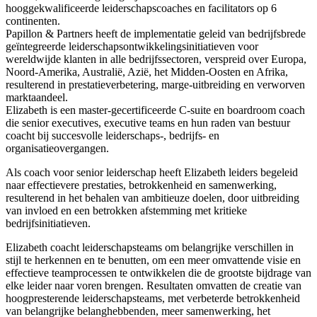
hooggekwalificeerde leiderschapscoaches en facilitators op 6
continenten.
Papillon & Partners heeft de implementatie geleid van bedrijfsbrede
geïntegreerde leiderschapsontwikkelingsinitiatieven voor
wereldwijde klanten in alle bedrijfssectoren, verspreid over Europa,
Noord-Amerika, Australië, Azië, het Midden-Oosten en Afrika,
resulterend in prestatieverbetering, marge-uitbreiding en verworven
marktaandeel.
Elizabeth is een master-gecertificeerde C-suite en boardroom coach
die senior executives, executive teams en hun raden van bestuur
coacht bij succesvolle leiderschaps-, bedrijfs- en
organisatieovergangen.
Als coach voor senior leiderschap heeft Elizabeth leiders begeleid
naar effectievere prestaties, betrokkenheid en samenwerking,
resulterend in het behalen van ambitieuze doelen, door uitbreiding
van invloed en een betrokken afstemming met kritieke
bedrijfsinitiatieven.
Elizabeth coacht leiderschapsteams om belangrijke verschillen in
stijl te herkennen en te benutten, om een meer omvattende visie en
effectieve teamprocessen te ontwikkelen die de grootste bijdrage van
elke leider naar voren brengen. Resultaten omvatten de creatie van
hoogpresterende leiderschapsteams, met verbeterde betrokkenheid
van belangrijke belanghebbenden, meer samenwerking, het