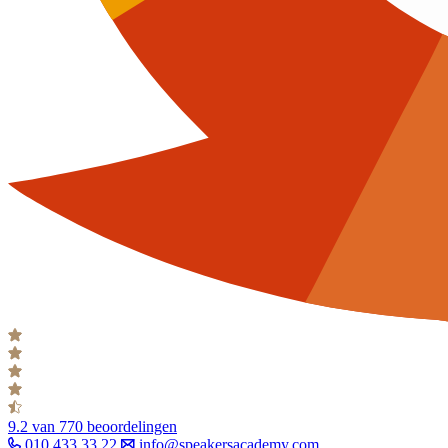
9.2
van 770 beoordelingen
010 433 33 22
info@speakersacademy.com