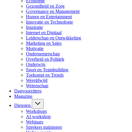
Economie
Gezondheid en Zorg
Governance en Management
Humor en Entertainment
Innovatie en Technologie
Inspiratie
Internet en Digitaal
Leiderschap en Ontwikkeling
Marketing en Sales
Motivatie
Ondernemerschap
Overheid en Politiek
Onderwijs
Sport en Teambuilding
Toekomst en Trends
Wereldwijd
Wetenschap
Dagvoorzitters
Magazine
Diensten
Workshops
AI workshop
Webinars
Sprekers trainingen