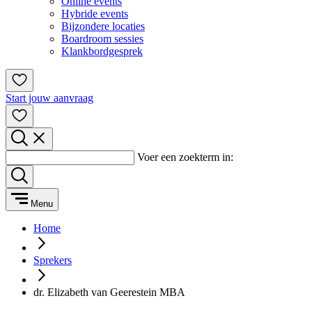
Online events
Hybride events
Bijzondere locaties
Boardroom sessies
Klankbordgesprek
Start jouw aanvraag
Voer een zoekterm in:
Menu
Home
Sprekers
dr. Elizabeth van Geerestein MBA