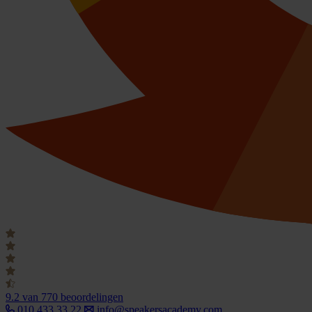
9.2
van 770 beoordelingen
010 433 33 22
info@speakersacademy.com