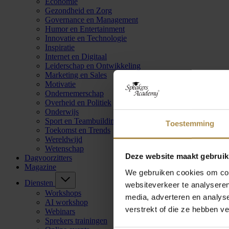
Economie
Gezondheid en Zorg
Governance en Management
Humor en Entertainment
Innovatie en Technologie
Inspiratie
Internet en Digitaal
Leiderschap en Ontwikkeling
Marketing en Sales
Motivatie
Ondernemerschap
Overheid en Politiek
Onderwijs
Sport en Teambuilding
Toestemming
Toekomst en Trends
Wereldwijd
Wetenschap
Deze website maakt gebruik
Dagvoorzitters
Magazine
We gebruiken cookies om cont
Diensten
websiteverkeer te analyseren
Workshops
media, adverteren en analys
AI workshop
verstrekt of die ze hebben v
Webinars
Sprekers trainingen