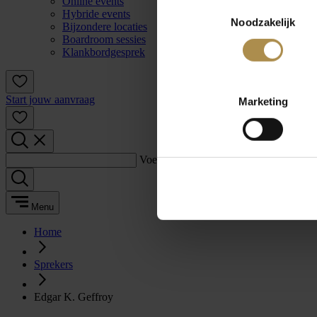
Online events
Toestemmingsselectie
Hybride events
Noodzakelijk
Bijzondere locaties
Boardroom sessies
Klankbordgesprek
Start jouw aanvraag
Marketing
Voer een zoekterm in:
Menu
Home
Sprekers
Edgar K. Geffroy