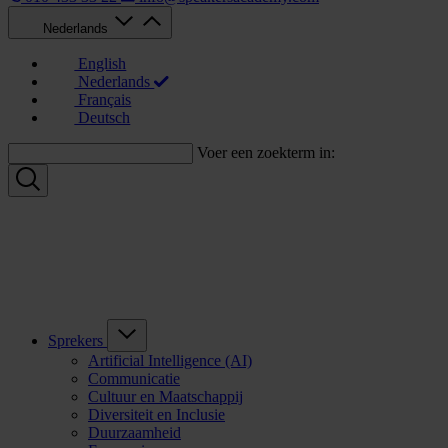
Nederlands
English
Nederlands
Français
Deutsch
Voer een zoekterm in:
Sprekers
Artificial Intelligence (AI)
Communicatie
Cultuur en Maatschappij
Diversiteit en Inclusie
Duurzaamheid