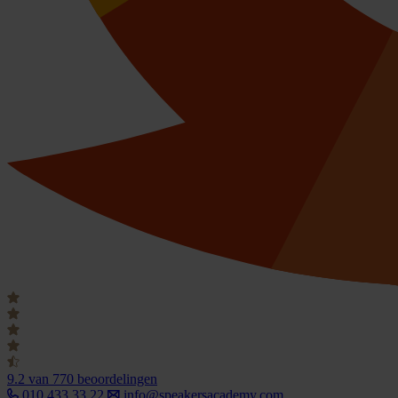
9.2
van 770 beoordelingen
010 433 33 22
info@speakersacademy.com