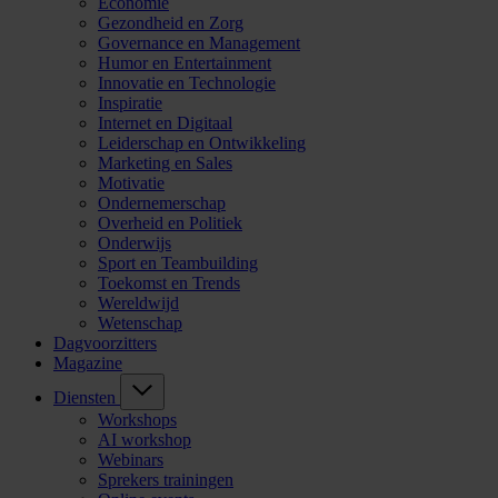
Economie
Gezondheid en Zorg
Governance en Management
Humor en Entertainment
Innovatie en Technologie
Inspiratie
Internet en Digitaal
Leiderschap en Ontwikkeling
Marketing en Sales
Motivatie
Ondernemerschap
Overheid en Politiek
Onderwijs
Sport en Teambuilding
Toekomst en Trends
Wereldwijd
Wetenschap
Dagvoorzitters
Magazine
Diensten
Workshops
AI workshop
Webinars
Sprekers trainingen