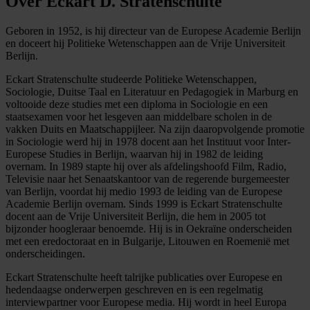
Over Eckart D. Stratenschulte
Geboren in 1952, is hij directeur van de Europese Academie Berlijn
en doceert hij Politieke Wetenschappen aan de Vrije Universiteit
Berlijn.
Eckart Stratenschulte studeerde Politieke Wetenschappen,
Sociologie, Duitse Taal en Literatuur en Pedagogiek in Marburg en
voltooide deze studies met een diploma in Sociologie en een
staatsexamen voor het lesgeven aan middelbare scholen in de
vakken Duits en Maatschappijleer. Na zijn daaropvolgende promotie
in Sociologie werd hij in 1978 docent aan het Instituut voor Inter-
Europese Studies in Berlijn, waarvan hij in 1982 de leiding
overnam. In 1989 stapte hij over als afdelingshoofd Film, Radio,
Televisie naar het Senaatskantoor van de regerende burgemeester
van Berlijn, voordat hij medio 1993 de leiding van de Europese
Academie Berlijn overnam. Sinds 1999 is Eckart Stratenschulte
docent aan de Vrije Universiteit Berlijn, die hem in 2005 tot
bijzonder hoogleraar benoemde. Hij is in Oekraïne onderscheiden
met een eredoctoraat en in Bulgarije, Litouwen en Roemenië met
onderscheidingen.
Eckart Stratenschulte heeft talrijke publicaties over Europese en
hedendaagse onderwerpen geschreven en is een regelmatig
interviewpartner voor Europese media. Hij wordt in heel Europa