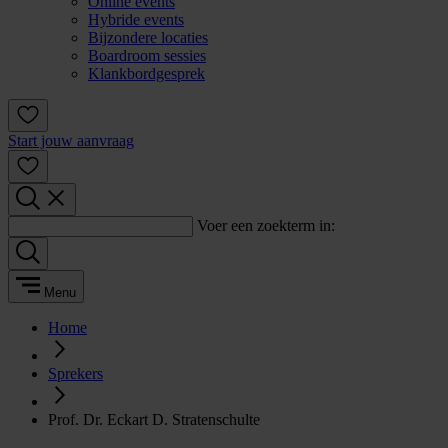
Online events
Hybride events
Bijzondere locaties
Boardroom sessies
Klankbordgesprek
Start jouw aanvraag
Voer een zoekterm in:
Menu
Home
Sprekers
Prof. Dr. Eckart D. Stratenschulte