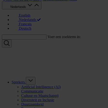
Nederlands
English
Nederlands
Français
Deutsch
Voer een zoekterm in:
Sprekers
Artificial Intelligence (AI)
Communicatie
Cultuur en Maatschappij
Diversiteit en Inclusie
Duurzaamheid