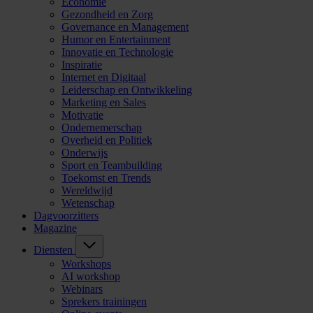
Economie
Gezondheid en Zorg
Governance en Management
Humor en Entertainment
Innovatie en Technologie
Inspiratie
Internet en Digitaal
Leiderschap en Ontwikkeling
Marketing en Sales
Motivatie
Ondernemerschap
Overheid en Politiek
Onderwijs
Sport en Teambuilding
Toekomst en Trends
Wereldwijd
Wetenschap
Dagvoorzitters
Magazine
Diensten
Workshops
AI workshop
Webinars
Sprekers trainingen