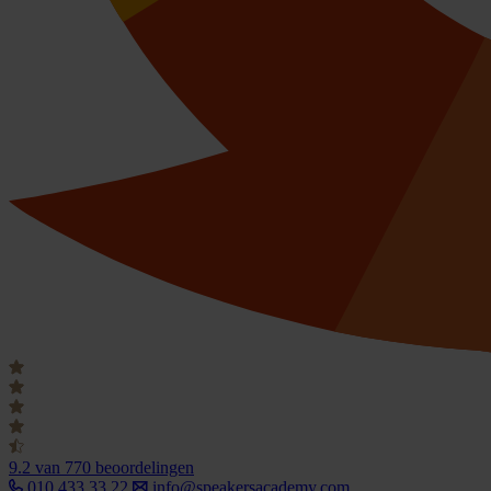
9.2
van 770 beoordelingen
010 433 33 22
info@speakersacademy.com