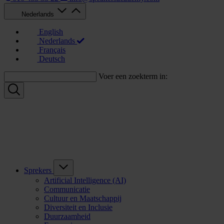
Nederlands
English
Nederlands
Français
Deutsch
Voer een zoekterm in:
Sprekers
Artificial Intelligence (AI)
Communicatie
Cultuur en Maatschappij
Diversiteit en Inclusie
Duurzaamheid