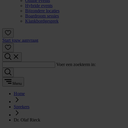
Online events
Hybride events
Bijzondere locaties
Boardroom sessies
Klankbordgesprek
Start jouw aanvraag
Voer een zoekterm in:
Menu
Home
Sprekers
Dr. Olaf Rieck