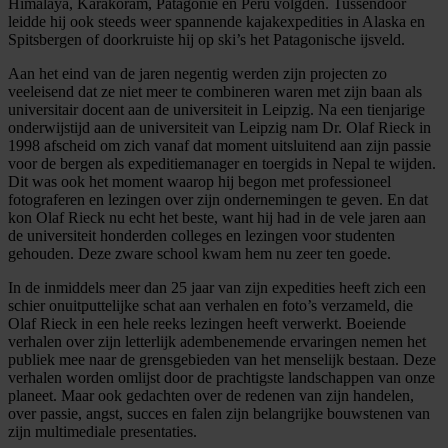
Himalaya, Karakoram, Patagonië en Peru volgden. Tussendoor
leidde hij ook steeds weer spannende kajakexpedities in Alaska en
Spitsbergen of doorkruiste hij op ski’s het Patagonische ijsveld.
Aan het eind van de jaren negentig werden zijn projecten zo
veeleisend dat ze niet meer te combineren waren met zijn baan als
universitair docent aan de universiteit in Leipzig. Na een tienjarige
onderwijstijd aan de universiteit van Leipzig nam Dr. Olaf Rieck in
1998 afscheid om zich vanaf dat moment uitsluitend aan zijn passie
voor de bergen als expeditiemanager en toergids in Nepal te wijden.
Dit was ook het moment waarop hij begon met professioneel
fotograferen en lezingen over zijn ondernemingen te geven. En dat
kon Olaf Rieck nu echt het beste, want hij had in de vele jaren aan
de universiteit honderden colleges en lezingen voor studenten
gehouden. Deze zware school kwam hem nu zeer ten goede.
In de inmiddels meer dan 25 jaar van zijn expedities heeft zich een
schier onuitputtelijke schat aan verhalen en foto’s verzameld, die
Olaf Rieck in een hele reeks lezingen heeft verwerkt. Boeiende
verhalen over zijn letterlijk adembenemende ervaringen nemen het
publiek mee naar de grensgebieden van het menselijk bestaan. Deze
verhalen worden omlijst door de prachtigste landschappen van onze
planeet. Maar ook gedachten over de redenen van zijn handelen,
over passie, angst, succes en falen zijn belangrijke bouwstenen van
zijn multimediale presentaties.