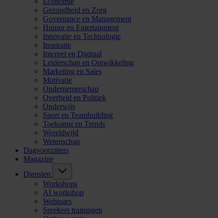
Economie
Gezondheid en Zorg
Governance en Management
Humor en Entertainment
Innovatie en Technologie
Inspiratie
Internet en Digitaal
Leiderschap en Ontwikkeling
Marketing en Sales
Motivatie
Ondernemerschap
Overheid en Politiek
Onderwijs
Sport en Teambuilding
Toekomst en Trends
Wereldwijd
Wetenschap
Dagvoorzitters
Magazine
Diensten
Workshops
AI workshop
Webinars
Sprekers trainingen