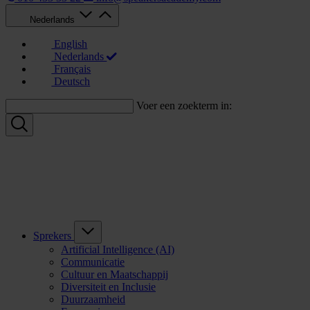
Nederlands
English
Nederlands
Français
Deutsch
Voer een zoekterm in:
Sprekers
Artificial Intelligence (AI)
Communicatie
Cultuur en Maatschappij
Diversiteit en Inclusie
Duurzaamheid