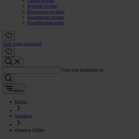
Online events
Hybride events
Bijzondere locaties
Boardroom sessies
Klankbordgesprek
Start jouw aanvraag
Voer een zoekterm in:
Menu
Home
Sprekers
Doudou Sidibe