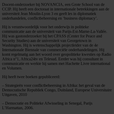
Docent-onderzoeker bij NOVANCIA, een Grote School van de
CCIP. Hij heeft een doctoraat in internationale betrekkingen aan de
universiteit Jean Moulin-Lyon 3 en geeft les in diplomatiek
onderhandelen, conflictbeheersing en ‘business diplomacy’.
Hij is verantwoordelijk voor het onderwijs in politieke
communicatie aan de universiteit van Parijs-Est-Marne-La-Vallée.
Hij was gastonderzoeker bij het CPASS (Center for Peace and
Security Studies) aan de universiteit van Georgetown in
Washington. Hij is wetenschappelijk projectleider van de 4e
Internationale Biennale van commerciële onderhandelingen. Hij
komt regelmatig aan het woord over geopolitieke kwesties op Radio
Africa n°1, Africa24tv en Telesud. Eerder was hij consultant in
communicatie en werkte hij samen met Hachette Livre international
en Volumen.
Hij heeft twee boeken gepubliceerd:
– Strategieën voor conflictbeheersing in Afrika: het geval van de
Democratische Republiek Congo, Duitsland, Europese Universitaire
Uitgaven, 2010
– Democratie en Politieke Afwisseling in Senegal, Parijs
L’Harmattan, 2006.