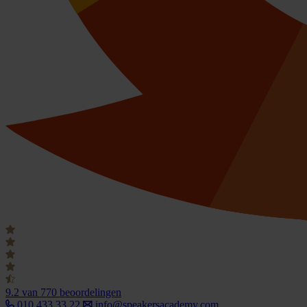
9.2
van 770 beoordelingen
010 433 33 22
info@speakersacademy.com