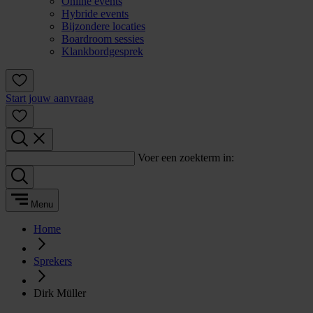
Online events
Hybride events
Bijzondere locaties
Boardroom sessies
Klankbordgesprek
Start jouw aanvraag
Voer een zoekterm in:
Menu
Home
Sprekers
Dirk Müller