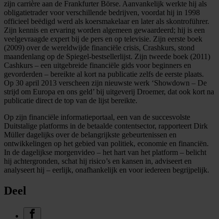
zijn carrière aan de Frankfurter Börse. Aanvankelijk werkte hij als
obligatietrader voor verschillende bedrijven, voordat hij in 1998
officieel beëdigd werd als koersmakelaar en later als skontroführer.
Zijn kennis en ervaring worden algemeen gewaardeerd; hij is een
veelgevraagde expert bij de pers en op televisie. Zijn eerste boek
(2009) over de wereldwijde financiële crisis, Crashkurs, stond
maandenlang op de Spiegel-bestsellerlijst. Zijn tweede boek (2011)
Cashkurs – een uitgebreide financiële gids voor beginners en
gevorderden – bereikte al kort na publicatie zelfs de eerste plaats.
Op 30 april 2013 verscheen zijn nieuwste werk ‘Showdown – De
strijd om Europa en ons geld’ bij uitgeverij Droemer, dat ook kort na
publicatie direct de top van de lijst bereikte.
Op zijn financiële informatieportaal, een van de succesvolste
Duitstalige platforms in de betaalde contentsector, rapporteert Dirk
Müller dagelijks over de belangrijkste gebeurtenissen en
ontwikkelingen op het gebied van politiek, economie en financiën.
In de dagelijkse morgenvideo – het hart van het platform – belicht
hij achtergronden, schat hij risico’s en kansen in, adviseert en
analyseert hij – eerlijk, onafhankelijk en voor iedereen begrijpelijk.
Deel