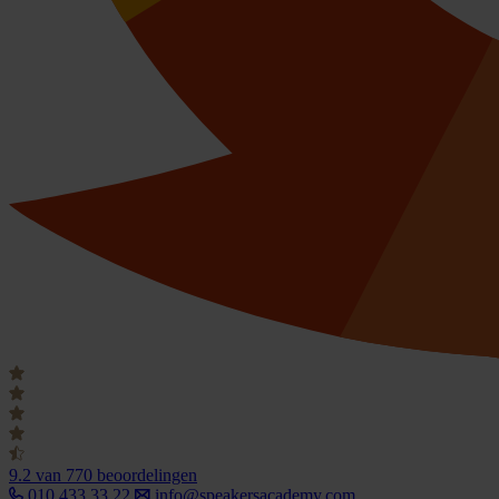
9.2
van 770 beoordelingen
010 433 33 22
info@speakersacademy.com