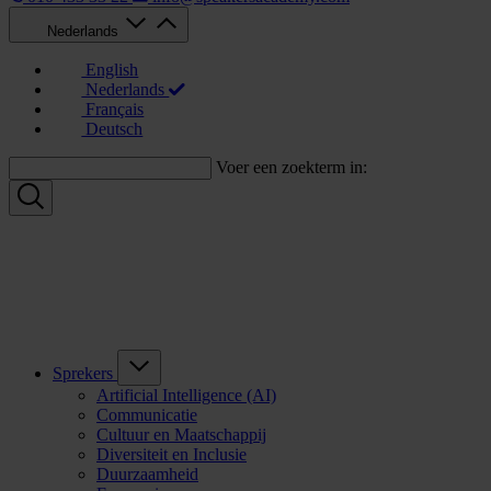
Nederlands
English
Nederlands
Français
Deutsch
Voer een zoekterm in:
Sprekers
Artificial Intelligence (AI)
Communicatie
Cultuur en Maatschappij
Diversiteit en Inclusie
Duurzaamheid