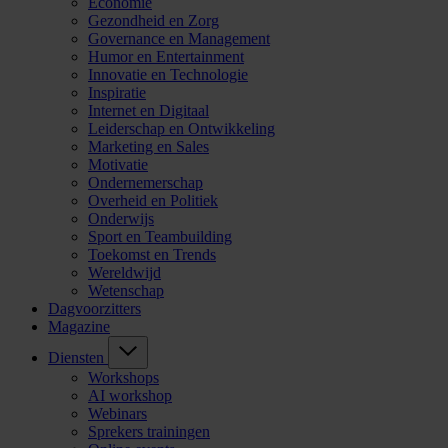
Economie
Gezondheid en Zorg
Governance en Management
Humor en Entertainment
Innovatie en Technologie
Inspiratie
Internet en Digitaal
Leiderschap en Ontwikkeling
Marketing en Sales
Motivatie
Ondernemerschap
Overheid en Politiek
Onderwijs
Sport en Teambuilding
Toekomst en Trends
Wereldwijd
Wetenschap
Dagvoorzitters
Magazine
Diensten
Workshops
AI workshop
Webinars
Sprekers trainingen