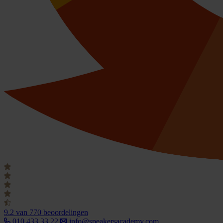
9.2
van 770 beoordelingen
010 433 33 22
info@speakersacademy.com