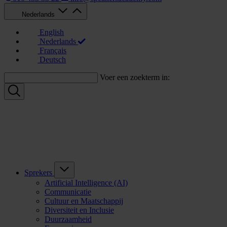
Nederlands
English
Nederlands
Français
Deutsch
Voer een zoekterm in:
Sprekers
Artificial Intelligence (AI)
Communicatie
Cultuur en Maatschappij
Diversiteit en Inclusie
Duurzaamheid