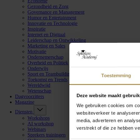
Economie
Gezondheid en Zorg
Governance en Management
Humor en Entertainment
Innovatie en Technologie
Inspiratie
Internet en Digitaal
Leiderschap en Ontwikkeling
Marketing en Sales
Motivatie
Ondernemerschap
Overheid en Politiek
Onderwijs
Sport en Teambuilding
Toestemming
Toekomst en Trends
Wereldwijd
Wetenschap
Deze website maakt gebruik
Dagvoorzitters
Magazine
We gebruiken cookies om cont
Diensten
websiteverkeer te analyseren
Workshops
media, adverteren en analys
AI workshop
verstrekt of die ze hebben v
Webinars
Sprekers trainingen