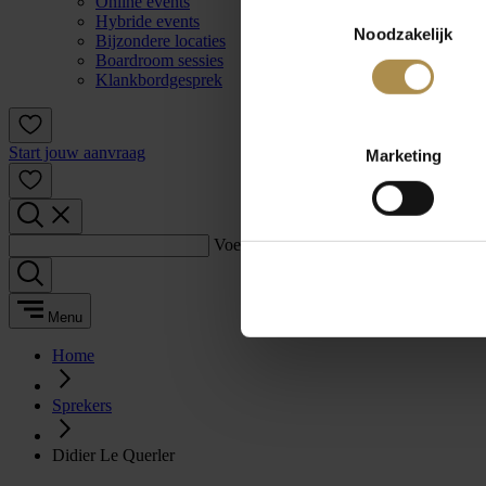
Online events
Toestemmingsselectie
Hybride events
Noodzakelijk
Bijzondere locaties
Boardroom sessies
Klankbordgesprek
Start jouw aanvraag
Marketing
Voer een zoekterm in:
Menu
Home
Sprekers
Didier Le Querler