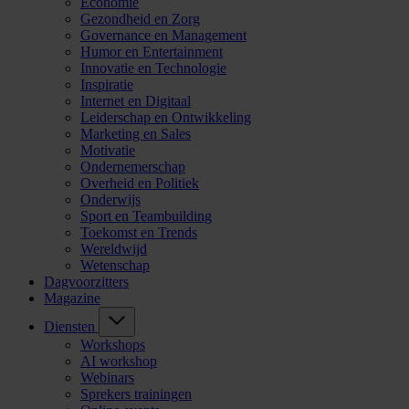
Economie
Gezondheid en Zorg
Governance en Management
Humor en Entertainment
Innovatie en Technologie
Inspiratie
Internet en Digitaal
Leiderschap en Ontwikkeling
Marketing en Sales
Motivatie
Ondernemerschap
Overheid en Politiek
Onderwijs
Sport en Teambuilding
Toekomst en Trends
Wereldwijd
Wetenschap
Dagvoorzitters
Magazine
Diensten
Workshops
AI workshop
Webinars
Sprekers trainingen