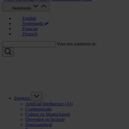
Nederlands
English
Nederlands
Français
Deutsch
Voer een zoekterm in:
Sprekers
Artificial Intelligence (AI)
Communicatie
Cultuur en Maatschappij
Diversiteit en Inclusie
Duurzaamheid