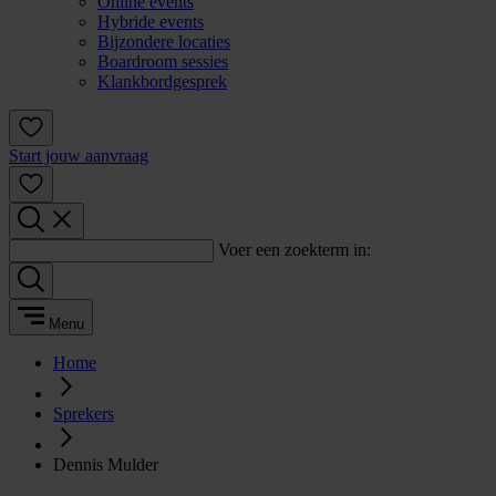
Online events
Hybride events
Bijzondere locaties
Boardroom sessies
Klankbordgesprek
Start jouw aanvraag
Voer een zoekterm in:
Menu
Home
Sprekers
Dennis Mulder