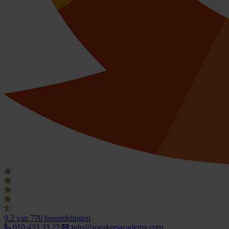
9.2
van 770 beoordelingen
010 433 33 22
info@speakersacademy.com