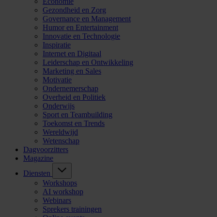
Economie
Gezondheid en Zorg
Governance en Management
Humor en Entertainment
Innovatie en Technologie
Inspiratie
Internet en Digitaal
Leiderschap en Ontwikkeling
Marketing en Sales
Motivatie
Ondernemerschap
Overheid en Politiek
Onderwijs
Sport en Teambuilding
Toekomst en Trends
Wereldwijd
Wetenschap
Dagvoorzitters
Magazine
Diensten
Workshops
AI workshop
Webinars
Sprekers trainingen