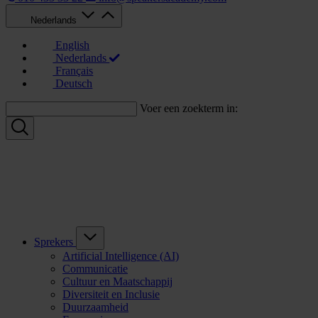
Nederlands
English
Nederlands
Français
Deutsch
Voer een zoekterm in:
Sprekers
Artificial Intelligence (AI)
Communicatie
Cultuur en Maatschappij
Diversiteit en Inclusie
Duurzaamheid