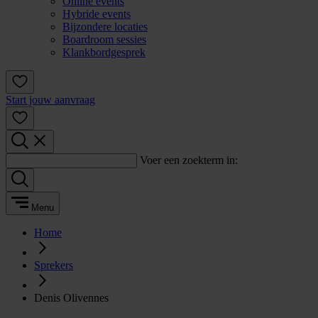
Online events
Hybride events
Bijzondere locaties
Boardroom sessies
Klankbordgesprek
Start jouw aanvraag
Voer een zoekterm in:
Menu
Home
Sprekers
Denis Olivennes