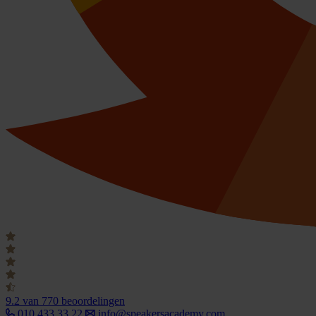
9.2
van 770 beoordelingen
010 433 33 22
info@speakersacademy.com