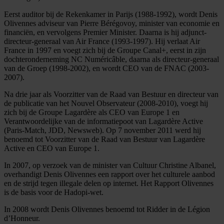
Eerst auditor bij de Rekenkamer in Parijs (1988-1992), wordt Denis
Olivennes adviseur van Pierre Bérégovoy, minister van economie en
financiën, en vervolgens Premier Minister. Daarna is hij adjunct-
directeur-generaal van Air France (1993-1997). Hij verlaat Air
France in 1997 en voegt zich bij de Groupe Canal+, eerst in zijn
dochteronderneming NC Numéricâble, daarna als directeur-generaal
van de Groep (1998-2002), en wordt CEO van de FNAC (2003-
2007).
Na drie jaar als Voorzitter van de Raad van Bestuur en directeur van
de publicatie van het Nouvel Observateur (2008-2010), voegt hij
zich bij de Groupe Lagardère als CEO van Europe 1 en
Verantwoordelijke van de informatiepoot van Lagardère Active
(Paris-Match, JDD, Newsweb). Op 7 november 2011 werd hij
benoemd tot Voorzitter van de Raad van Bestuur van Lagardère
Active en CEO van Europe 1.
In 2007, op verzoek van de minister van Cultuur Christine Albanel,
overhandigt Denis Olivennes een rapport over het culturele aanbod
en de strijd tegen illegale delen op internet. Het Rapport Olivennes
is de basis voor de Hadopi-wet.
In 2008 wordt Denis Olivennes benoemd tot Ridder in de Légion
d’Honneur.