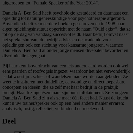
uitgeroepen tot “Female Speaker of the Year 2014”.
Daniela A. Ben Said heeft psychologie gestudeerd en daarnaast een
opleiding tot natuurgeneeskundige voor psychotherapie afgerond.
Bovendien heeft ze meerdere boeken geschreven en in 1998 haar
eigen opleidingsinstituut opgericht met de naam “Quid agis*”, dat ze
tot op de dag van vandaag succesvol leidt. Haar bedrijf omvat naast
het sprekersbureau, de bedrijfsadvies en de academie voor
opleidingen ook een stichting voor kansarme jongeren, waarmee
Daniela A. Ben Said al onder jonge mensen diversiteit bevordert en
discriminatie tegengaat.
Bij haar kennisoverdracht van een iets andere aard worden ook wel
eens paarden of roofvogels ingezet, waardoor het niet verwonderlijk
is dat woestijn-, schiet- of wandelseminars worden aangeboden. Ze
weet te inspireren met duidelijke, eenvoudige en direct toepasbare
concepten en ideeën, die ze zelf met haar bedrijf in de praktijk
brengt. Haar lezingen/seminars zijn puur infotainment. Ze zou geen
Daniela A. Ben Said zijn als ze maar één facet had. Naast de kracht
kunt u uw trainer/spreker ook op een heel andere manier ervaren:
analytisch, rustig, reflectief, verbindend en meelevend.
Deel