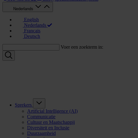
Nederlands
English
Nederlands
Français
Deutsch
Voer een zoekterm in:
Sprekers
Artificial Intelligence (AI)
Communicatie
Cultuur en Maatschappij
Diversiteit en Inclusie
Duurzaamheid