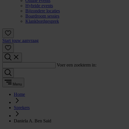
Online events
Hybride events
Bijzondere locaties
Boardroom sessies
Klankbordgesprek
Start jouw aanvraag
Voer een zoekterm in:
Menu
Home
Sprekers
Daniela A. Ben Said