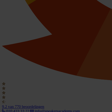
9.2
van 770 beoordelingen
010 433 33 22
info@speakersacademy.com