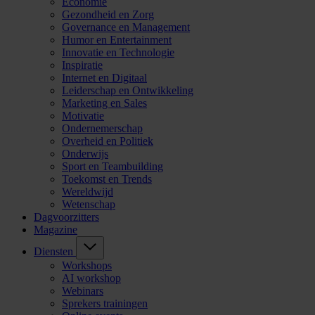
Economie
Gezondheid en Zorg
Governance en Management
Humor en Entertainment
Innovatie en Technologie
Inspiratie
Internet en Digitaal
Leiderschap en Ontwikkeling
Marketing en Sales
Motivatie
Ondernemerschap
Overheid en Politiek
Onderwijs
Sport en Teambuilding
Toekomst en Trends
Wereldwijd
Wetenschap
Dagvoorzitters
Magazine
Diensten
Workshops
AI workshop
Webinars
Sprekers trainingen