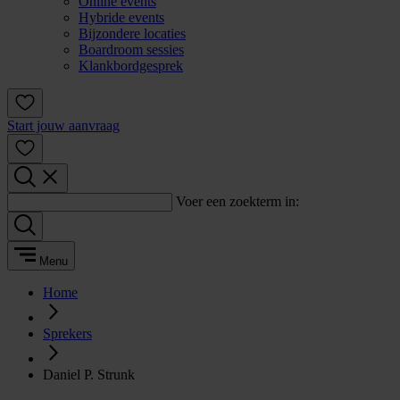
Online events
Hybride events
Bijzondere locaties
Boardroom sessies
Klankbordgesprek
Start jouw aanvraag
Voer een zoekterm in:
Menu
Home
Sprekers
Daniel P. Strunk