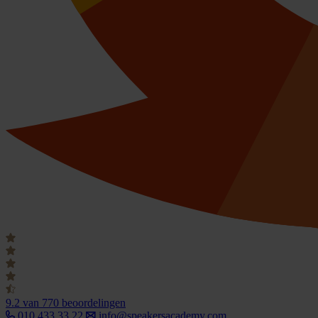
9.2
van 770 beoordelingen
010 433 33 22
info@speakersacademy.com