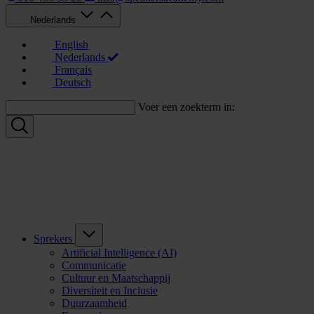
Nederlands
English
Nederlands
Français
Deutsch
Voer een zoekterm in:
Sprekers
Artificial Intelligence (AI)
Communicatie
Cultuur en Maatschappij
Diversiteit en Inclusie
Duurzaamheid