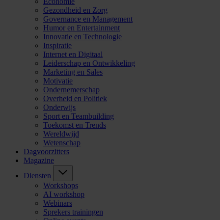
Economie
Gezondheid en Zorg
Governance en Management
Humor en Entertainment
Innovatie en Technologie
Inspiratie
Internet en Digitaal
Leiderschap en Ontwikkeling
Marketing en Sales
Motivatie
Ondernemerschap
Overheid en Politiek
Onderwijs
Sport en Teambuilding
Toekomst en Trends
Wereldwijd
Wetenschap
Dagvoorzitters
Magazine
Diensten
Workshops
AI workshop
Webinars
Sprekers trainingen