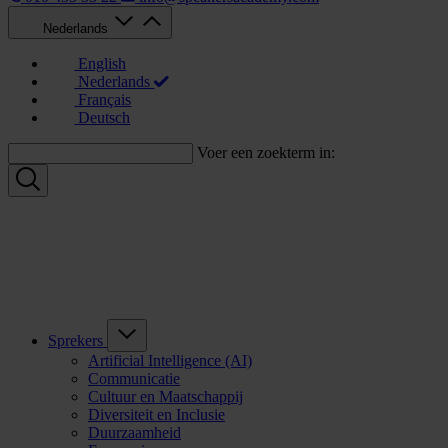
Nederlands
English
Nederlands
Français
Deutsch
Voer een zoekterm in:
Sprekers
Artificial Intelligence (AI)
Communicatie
Cultuur en Maatschappij
Diversiteit en Inclusie
Duurzaamheid