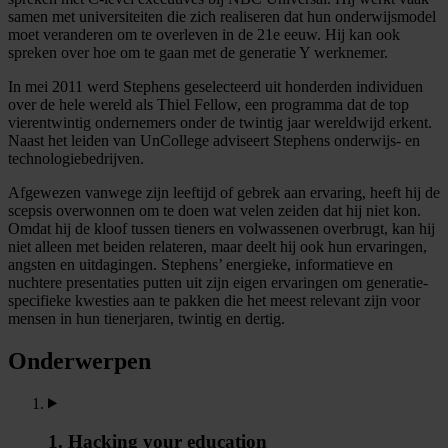
samen met universiteiten die zich realiseren dat hun onderwijsmodel
moet veranderen om te overleven in de 21e eeuw. Hij kan ook
spreken over hoe om te gaan met de generatie Y werknemer.
In mei 2011 werd Stephens geselecteerd uit honderden individuen
over de hele wereld als Thiel Fellow, een programma dat de top
vierentwintig ondernemers onder de twintig jaar wereldwijd erkent.
Naast het leiden van UnCollege adviseert Stephens onderwijs- en
technologiebedrijven.
Afgewezen vanwege zijn leeftijd of gebrek aan ervaring, heeft hij de
scepsis overwonnen om te doen wat velen zeiden dat hij niet kon.
Omdat hij de kloof tussen tieners en volwassenen overbrugt, kan hij
niet alleen met beiden relateren, maar deelt hij ook hun ervaringen,
angsten en uitdagingen. Stephens’ energieke, informatieve en
nuchtere presentaties putten uit zijn eigen ervaringen om generatie-
specifieke kwesties aan te pakken die het meest relevant zijn voor
mensen in hun tienerjaren, twintig en dertig.
Onderwerpen
1. Hacking your education