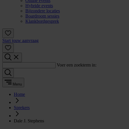
Online events
Hybride events
Bijzondere locaties
Boardroom sessies
Klankbordgesprek
Start jouw aanvraag
Voer een zoekterm in:
Menu
Home
Sprekers
Dale J. Stephens