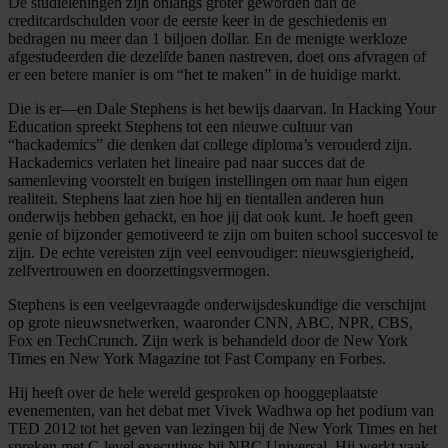
De studieleningen zijn onlangs groter geworden dan de
creditcardschulden voor de eerste keer in de geschiedenis en
bedragen nu meer dan 1 biljoen dollar. En de menigte werkloze
afgestudeerden die dezelfde banen nastreven, doet ons afvragen of
er een betere manier is om “het te maken” in de huidige markt.
Die is er—en Dale Stephens is het bewijs daarvan. In Hacking Your
Education spreekt Stephens tot een nieuwe cultuur van
“hackademics” die denken dat college diploma’s verouderd zijn.
Hackademics verlaten het lineaire pad naar succes dat de
samenleving voorstelt en buigen instellingen om naar hun eigen
realiteit. Stephens laat zien hoe hij en tientallen anderen hun
onderwijs hebben gehackt, en hoe jij dat ook kunt. Je hoeft geen
genie of bijzonder gemotiveerd te zijn om buiten school succesvol te
zijn. De echte vereisten zijn veel eenvoudiger: nieuwsgierigheid,
zelfvertrouwen en doorzettingsvermogen.
Stephens is een veelgevraagde onderwijsdeskundige die verschijnt
op grote nieuwsnetwerken, waaronder CNN, ABC, NPR, CBS,
Fox en TechCrunch. Zijn werk is behandeld door de New York
Times en New York Magazine tot Fast Company en Forbes.
Hij heeft over de hele wereld gesproken op hooggeplaatste
evenementen, van het debat met Vivek Wadhwa op het podium van
TED 2012 tot het geven van lezingen bij de New York Times en het
spreken met C-level executives bij NBC Universal. Hij werkt vaak