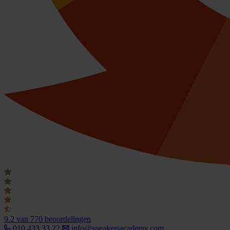
9.2
van 770 beoordelingen
010 433 33 22
info@speakersacademy.com