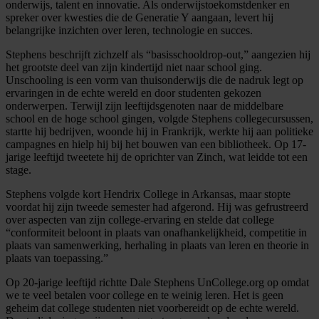
onderwijs, talent en innovatie. Als onderwijstoekomstdenker en
spreker over kwesties die de Generatie Y aangaan, levert hij
belangrijke inzichten over leren, technologie en succes.
Stephens beschrijft zichzelf als “basisschooldrop-out,” aangezien hij
het grootste deel van zijn kindertijd niet naar school ging.
Unschooling is een vorm van thuisonderwijs die de nadruk legt op
ervaringen in de echte wereld en door studenten gekozen
onderwerpen. Terwijl zijn leeftijdsgenoten naar de middelbare
school en de hoge school gingen, volgde Stephens collegecursussen,
startte hij bedrijven, woonde hij in Frankrijk, werkte hij aan politieke
campagnes en hielp hij bij het bouwen van een bibliotheek. Op 17-
jarige leeftijd tweetete hij de oprichter van Zinch, wat leidde tot een
stage.
Stephens volgde kort Hendrix College in Arkansas, maar stopte
voordat hij zijn tweede semester had afgerond. Hij was gefrustreerd
over aspecten van zijn college-ervaring en stelde dat college
“conformiteit beloont in plaats van onafhankelijkheid, competitie in
plaats van samenwerking, herhaling in plaats van leren en theorie in
plaats van toepassing.”
Op 20-jarige leeftijd richtte Dale Stephens UnCollege.org op omdat
we te veel betalen voor college en te weinig leren. Het is geen
geheim dat college studenten niet voorbereidt op de echte wereld.