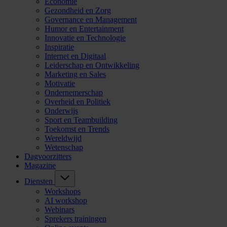
Economie
Gezondheid en Zorg
Governance en Management
Humor en Entertainment
Innovatie en Technologie
Inspiratie
Internet en Digitaal
Leiderschap en Ontwikkeling
Marketing en Sales
Motivatie
Ondernemerschap
Overheid en Politiek
Onderwijs
Sport en Teambuilding
Toekomst en Trends
Wereldwijd
Wetenschap
Dagvoorzitters
Magazine
Diensten
Workshops
AI workshop
Webinars
Sprekers trainingen