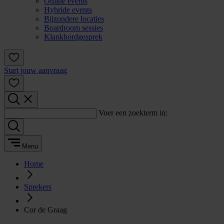
Online events
Hybride events
Bijzondere locaties
Boardroom sessies
Klankbordgesprek
Start jouw aanvraag
Voer een zoekterm in:
Menu
Home
Sprekers
Cor de Graag