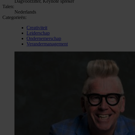
Dagvoorzitter, Keynote spreker
Talen:
Nederlands
Categorieën:
Creativiteit
Leiderschap
Ondernemerschap
Verandermanagement