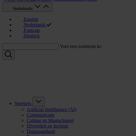
Nederlands
English
Nederlands
Français
Deutsch
Voer een zoekterm in:
Sprekers
Artificial Intelligence (AI)
Communicatie
Cultuur en Maatschappij
Diversiteit en Inclusie
Duurzaamheid