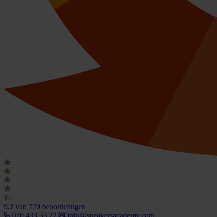
9.2
van 770 beoordelingen
010 433 33 22
info@speakersacademy.com