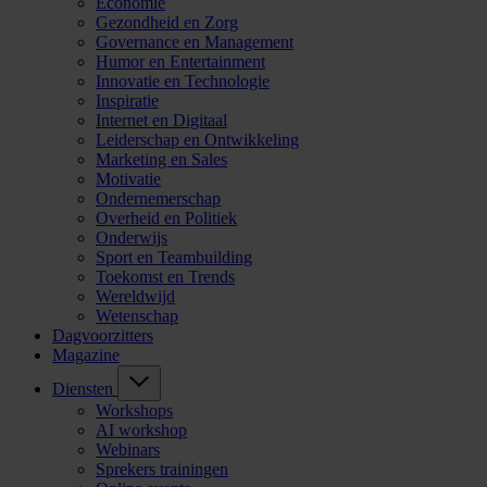
Economie
Gezondheid en Zorg
Governance en Management
Humor en Entertainment
Innovatie en Technologie
Inspiratie
Internet en Digitaal
Leiderschap en Ontwikkeling
Marketing en Sales
Motivatie
Ondernemerschap
Overheid en Politiek
Onderwijs
Sport en Teambuilding
Toekomst en Trends
Wereldwijd
Wetenschap
Dagvoorzitters
Magazine
Diensten
Workshops
AI workshop
Webinars
Sprekers trainingen