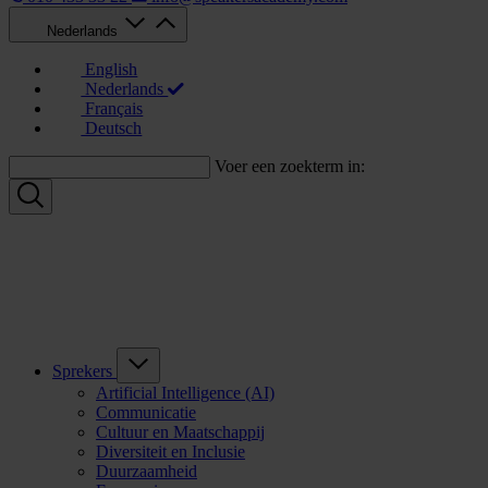
Nederlands
English
Nederlands
Français
Deutsch
Voer een zoekterm in:
Sprekers
Artificial Intelligence (AI)
Communicatie
Cultuur en Maatschappij
Diversiteit en Inclusie
Duurzaamheid