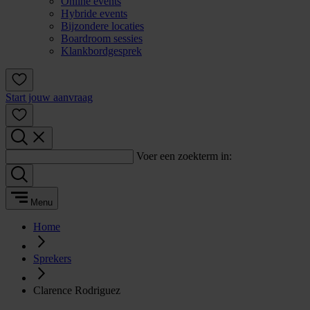
Online events
Hybride events
Bijzondere locaties
Boardroom sessies
Klankbordgesprek
Start jouw aanvraag
Voer een zoekterm in:
Menu
Home
Sprekers
Clarence Rodriguez