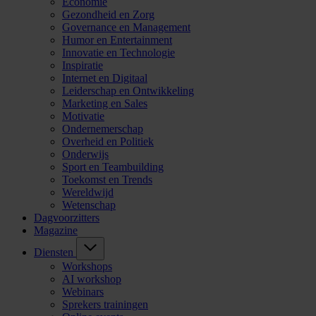
Economie
Gezondheid en Zorg
Governance en Management
Humor en Entertainment
Innovatie en Technologie
Inspiratie
Internet en Digitaal
Leiderschap en Ontwikkeling
Marketing en Sales
Motivatie
Ondernemerschap
Overheid en Politiek
Onderwijs
Sport en Teambuilding
Toekomst en Trends
Wereldwijd
Wetenschap
Dagvoorzitters
Magazine
Diensten
Workshops
AI workshop
Webinars
Sprekers trainingen