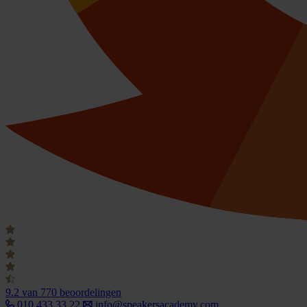
9.2
van 770 beoordelingen
010 433 33 22
info@speakersacademy.com