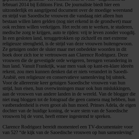
februari 2014 bij Editions First. De journaliste biedt hier een
uitzonderlijk en aangrijpend document over de moedige weerstand
en strijd van Saoedische vrouwen die vandaag niet alleen hun
bestaan willen laten gelden (nog niet erkend in de grondwet) maar
ook rechten willen verkrijgen. Het recht om te werken, te studeren,
medische zorg te krijgen, auto te rijden: vrij te leven zonder voogdij.
In een gesloten land, teruggetrokken op zichzelf en met extreme
religieuze strengheid, is de strijd van deze vrouwen buitengewoon.
Ze getuigen onder de sluier maar met onbedekte woorden in dit
boek door zich toe te vertrouwen aan Clarence Rodriguez. Deze
vrouwen die de gevestigde orde weigeren, brengen verandering in
hun land. Vanuit Frankrijk, waar men vaak op kant-en-klare ideeën
rekent, zou men kunnen denken dat er niets verandert in Saoedi-
Arabië, een religieuze en conservatieve samenleving bij uitstek.
Voor de allereerste keer getuigen Saoedische vrouwen van hun
strijd, hun eisen, hun overwinningen maar ook hun mislukkingen,
aan de vrouwen van andere landen in de wereld. Van de blogger die
niet mag bloggen tot de fotograaf die geen camera mag hebben, hun
vastberadenheid is even groot als hun moed. Prinses Adela, de eigen
dochter van de huidige koning, de ware stem van de Saoedische
vrouwen bij de vorst, heeft ermee ingestemd te spreken.
Clarence Rodriguez bereidt momenteel een TV-documentaire voor
van 52? “de kijk van de Saoedische vrouwen op hun samenleving”