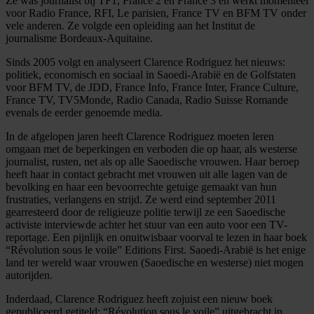
Ze was journalist bij TF1, France 2 en France 3 en werkt momenteel
voor Radio France, RFI, Le parisien, France TV en BFM TV onder
vele anderen. Ze volgde een opleiding aan het Institut de
journalisme Bordeaux-Aquitaine.
Sinds 2005 volgt en analyseert Clarence Rodriguez het nieuws:
politiek, economisch en sociaal in Saoedi-Arabië en de Golfstaten
voor BFM TV, de JDD, France Info, France Inter, France Culture,
France TV, TV5Monde, Radio Canada, Radio Suisse Romande
evenals de eerder genoemde media.
In de afgelopen jaren heeft Clarence Rodriguez moeten leren
omgaan met de beperkingen en verboden die op haar, als westerse
journalist, rusten, net als op alle Saoedische vrouwen. Haar beroep
heeft haar in contact gebracht met vrouwen uit alle lagen van de
bevolking en haar een bevoorrechte getuige gemaakt van hun
frustraties, verlangens en strijd. Ze werd eind september 2011
gearresteerd door de religieuze politie terwijl ze een Saoedische
activiste interviewde achter het stuur van een auto voor een TV-
reportage. Een pijnlijk en onuitwisbaar voorval te lezen in haar boek
“Révolution sous le voile” Editions First. Saoedi-Arabië is het enige
land ter wereld waar vrouwen (Saoedische en westerse) niet mogen
autorijden.
Inderdaad, Clarence Rodriguez heeft zojuist een nieuw boek
gepubliceerd getiteld: “Révolution sous le voile” uitgebracht in