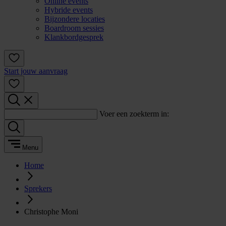
Online events
Hybride events
Bijzondere locaties
Boardroom sessies
Klankbordgesprek
Start jouw aanvraag
Voer een zoekterm in:
Menu
Home
Sprekers
Christophe Moni