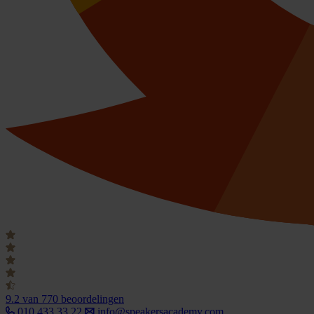
9.2
van 770 beoordelingen
010 433 33 22
info@speakersacademy.com