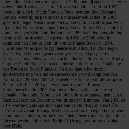
internationale debuut vond plaats in 1996, toen hij speelde – en won
– tegen het Roemeense team. Hij was toen 24 jaar oud. In 1997
voegde hij zich bij Stade Français Paris, getraind door Bernard
Laporte, waar hij de positie van flankspeler bekleedde. In 2000
speelde hij tegen Australië en Nieuw-Zeeland. Datzelfde jaar won
hij met het Franse team tegen Nieuw-Zeeland. In 2001 speelde hij
opnieuw tegen Schotland, Ierland en Italië. Prachtige overwinningen
kleuren zijn professionele carrière; in 1998 en 2000 werd hij
kampioen van Frankrijk en hij won de Franse Beker in 1999.
Christophe Moni speelde zijn laatste testwedstrijd in 2001 tegen
Wales. Hij had toen negenenveertig wedstrijden gespeeld in
Europese competities, waarvan achtendertig in de Europese Rugby
Cup met Stade Français en eenendertig in de Europese Challenge
met Toulon en Stade Français. Na deze datum kende zijn
sportcarrière nog vele mooie successen: hij werd kampioen van
Frankrijk in 2003 en 2004, hij speelde als finalist van de Europese
Beker in 2001 en 2005, en was finalist van het Franse
Kampioenschap in 2005. Aan het einde van zijn sportcarrière
behaalde Christophe Moni een diploma in sportmanagement aan de
Faculteit Recht en Economie van de sport in Limoges. Van 2008 tot
2010 werkte hij als sportmanager van de club Rugby Nice Côte
d’Azur Université-Racing. Met meer werk in zijn eigen bedrijf, een
communicatiebureau, stopte hij met het beheer van de rugbyclub in
Nice en vestigde hij zich in Parijs. Hij is tegenwoordig consultant
voor iTélé.