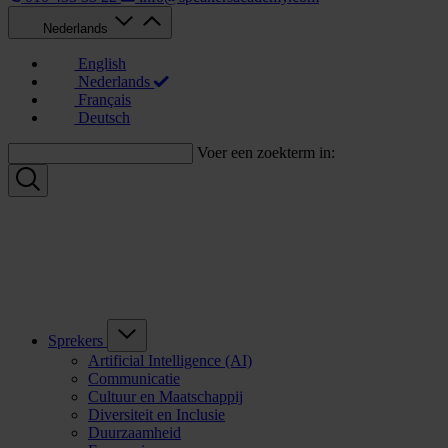
Nederlands
English
Nederlands
Français
Deutsch
Voer een zoekterm in:
Sprekers
Artificial Intelligence (AI)
Communicatie
Cultuur en Maatschappij
Diversiteit en Inclusie
Duurzaamheid