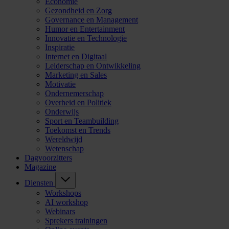
Economie
Gezondheid en Zorg
Governance en Management
Humor en Entertainment
Innovatie en Technologie
Inspiratie
Internet en Digitaal
Leiderschap en Ontwikkeling
Marketing en Sales
Motivatie
Ondernemerschap
Overheid en Politiek
Onderwijs
Sport en Teambuilding
Toekomst en Trends
Wereldwijd
Wetenschap
Dagvoorzitters
Magazine
Diensten
Workshops
AI workshop
Webinars
Sprekers trainingen