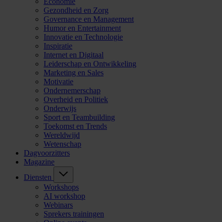
Economie
Gezondheid en Zorg
Governance en Management
Humor en Entertainment
Innovatie en Technologie
Inspiratie
Internet en Digitaal
Leiderschap en Ontwikkeling
Marketing en Sales
Motivatie
Ondernemerschap
Overheid en Politiek
Onderwijs
Sport en Teambuilding
Toekomst en Trends
Wereldwijd
Wetenschap
Dagvoorzitters
Magazine
Diensten
Workshops
AI workshop
Webinars
Sprekers trainingen