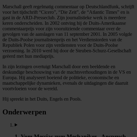
Marschall geeft regelmatig commentaar op Deutschlandfunk, schrijft
voor het tijdschrift “Cicero”, “Die Zeit”, de “Atlantic Times” en is
gast in de ARD-Presseclub. Zijn journalistieke werk is meerdere
keren onderscheiden. In 2002 ontving hij de Duits-Amerikaanse
commentaarprijs voor zijn vooruitziende commentaar over de
gevolgen van de aanslagen van 11 september 2001. In 2005 volgde
de Duits-Poolse journalistenprijs en het Verdienstorden van de
Republiek Polen voor zijn verdiensten voor de Duits-Poolse
verzoening. In 2010 werd hij door de Steuben-Schurz-Gesellschaft
geëerd met hun mediaprijs.
In zijn lezingen overtuigt Marschall door een beeldende en
deskundige beschouwing van de machtsverhoudingen in de VS en
Europa. Hij analyseert boeiend de politieke, economische en
maatschappelijke dynamieken, evenals de uitdagingen die daaruit
voortvloeien voor de wereld.
Hij spreekt in het Duits, Engels en Pools.
Onderwerpen
1. Vom Messias zum Mechaniker - Anspruch