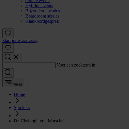
Online events
Hybride events
Bijzondere locaties
Boardroom sessies
Klankbordgesprek
Start jouw aanvraag
Voer een zoekterm in:
Menu
Home
Sprekers
Dr. Christoph von Marschall