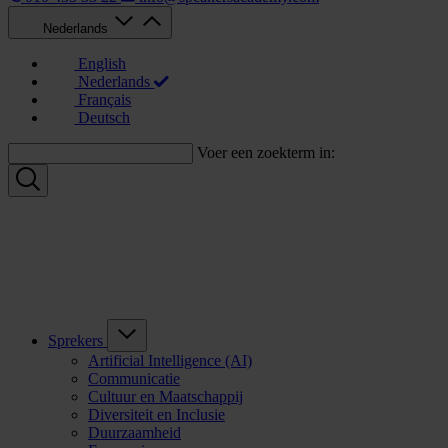
Nederlands
English
Nederlands
Français
Deutsch
Voer een zoekterm in:
Sprekers
Artificial Intelligence (AI)
Communicatie
Cultuur en Maatschappij
Diversiteit en Inclusie
Duurzaamheid