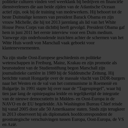
politieke culturen vinden veel weerklank bij bedrijven en financiële
dienstverleners die aan beide zijden van de Atlantische Oceaan
actief zijn, ook bij de training van medewerkers. Hij behoort tot de
beste Duitstalige kenners van president Barack Obama en zijn
vrouw Michelle, die hij tot 2013 jarenlang als lid van het White
House Press Corps van dichtbij heeft gevolgd. President Obama gaf
hem in juni 2011 het eerste interview voor een Duits medium.
Vanwege zijn onderhoudende inzichten achter de schermen van het
Witte Huis wordt von Marschall vaak geboekt voor
klantenevenementen.
Na zijn studie Oost-Europese geschiedenis en politieke
wetenschappen in Freiburg, Mainz, Krakau en zijn promotie als
beursstudent van de Studienstiftung begon Marschall zijn
journalistieke carrière in 1989 bij de Süddeutsche Zeitung. Hij
berichtte vanuit Hongarije over de massale vlucht van DDR-burgers
naar het Westen en de val van het communisme in Roemenië en
Bulgarije. In 1991 stapte hij over naar de “Tagesspiegel”, waar hij
tien jaar lang de opiniepagina leidde en tegelijkertijd de integratie
van de nieuwe democratieën in Midden- en Oost-Europa in de
NAVO en de EU begeleidde. Als Washington Bureau Chief reisde
hij vanaf 2005 door alle 50 Amerikaanse staten. Sinds zijn terugkeer
in 2013 observeert hij als diplomatiek hoofdcorrespondent de
geostrategische verschuivingen tussen Europa, Oost-Europa, de VS
en Azië.