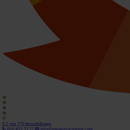
9.2
van 770 beoordelingen
010 433 33 22
info@speakersacademy.com