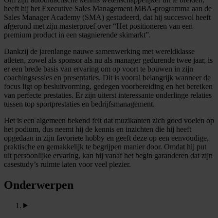
heeft hij het Executive Sales Management MBA-programma aan de
Sales Manager Academy (SMA) gestudeerd, dat hij succesvol heeft
afgerond met zijn masterproef over “Het positioneren van een
premium product in een stagnierende skimarkt”.
Dankzij de jarenlange nauwe samenwerking met wereldklasse
atleten, zowel als sponsor als nu als manager gedurende twee jaar, is
er een brede basis van ervaring om op voort te bouwen in zijn
coachingsessies en presentaties. Dit is vooral belangrijk wanneer de
focus ligt op besluitvorming, gedegen voorbereiding en het bereiken
van perfecte prestaties. Er zijn uiterst interessante onderlinge relaties
tussen top sportprestaties en bedrijfsmanagement.
Het is een algemeen bekend feit dat muzikanten zich goed voelen op
het podium, dus neemt hij de kennis en inzichten die hij heeft
opgedaan in zijn favoriete hobby en geeft deze op een eenvoudige,
praktische en gemakkelijk te begrijpen manier door. Omdat hij put
uit persoonlijke ervaring, kan hij vanaf het begin garanderen dat zijn
casestudy’s ruimte laten voor veel plezier.
Onderwerpen