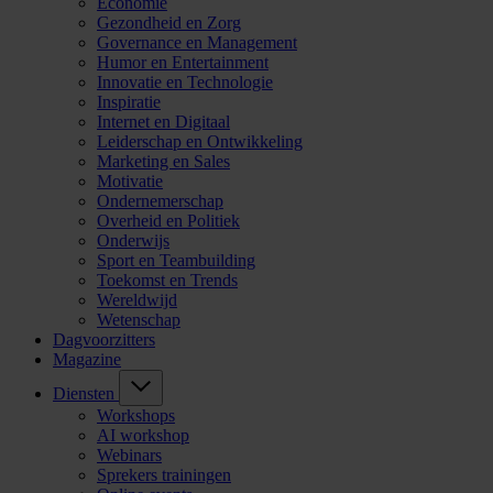
Economie
Gezondheid en Zorg
Governance en Management
Humor en Entertainment
Innovatie en Technologie
Inspiratie
Internet en Digitaal
Leiderschap en Ontwikkeling
Marketing en Sales
Motivatie
Ondernemerschap
Overheid en Politiek
Onderwijs
Sport en Teambuilding
Toekomst en Trends
Wereldwijd
Wetenschap
Dagvoorzitters
Magazine
Diensten
Workshops
AI workshop
Webinars
Sprekers trainingen