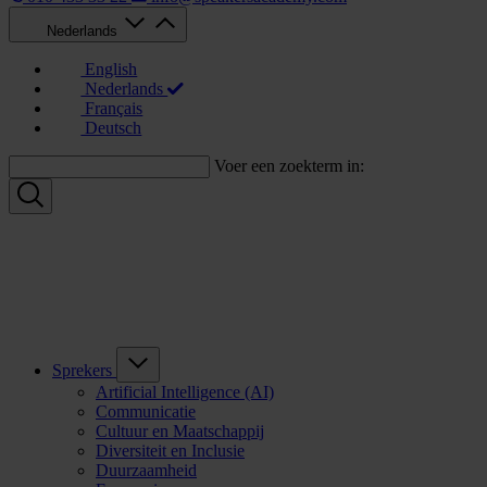
Nederlands
English
Nederlands
Français
Deutsch
Voer een zoekterm in:
Sprekers
Artificial Intelligence (AI)
Communicatie
Cultuur en Maatschappij
Diversiteit en Inclusie
Duurzaamheid