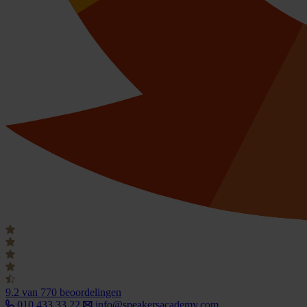
9.2
van 770 beoordelingen
010 433 33 22
info@speakersacademy.com