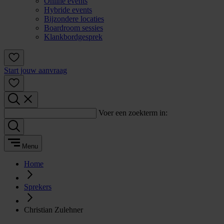
Online events
Hybride events
Bijzondere locaties
Boardroom sessies
Klankbordgesprek
Start jouw aanvraag
Voer een zoekterm in:
Menu
Home
Sprekers
Christian Zulehner