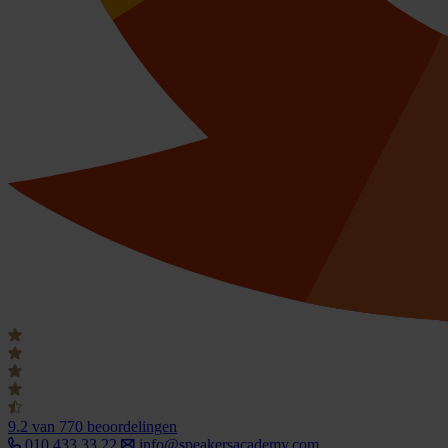
9.2
van 770 beoordelingen
010 433 33 22
info@speakersacademy.com