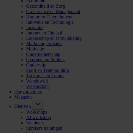
Economie
Gezondheid en Zorg
Governance en Management
Humor en Entertainment
Innovatie en Technologie
Inspiratie
Internet en Digitaal
Leiderschap en Ontwikkeling
Marketing en Sales
Motivatie
Ondernemerschap
Overheid en Politiek
Onderwijs
Sport en Teambuilding
Toekomst en Trends
Wereldwijd
Wetenschap
Dagvoorzitters
Magazine
Diensten
Workshops
AI workshop
Webinars
Sprekers trainingen