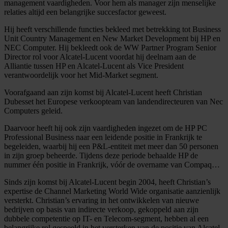
management vaardigheden. Voor hem als manager zijn menselijke
relaties altijd een belangrijke succesfactor geweest.
Hij heeft verschillende functies bekleed met betrekking tot Business
Unit Country Management en New Market Development bij HP en
NEC Computer. Hij bekleedt ook de WW Partner Program Senior
Director rol voor Alcatel-Lucent voordat hij deelnam aan de
Alliantie tussen HP en Alcatel-Lucent als Vice President
verantwoordelijk voor het Mid-Market segment.
Voorafgaand aan zijn komst bij Alcatel-Lucent heeft Christian
Dubesset het Europese verkoopteam van landendirecteuren van Nec
Computers geleid.
Daarvoor heeft hij ook zijn vaardigheden ingezet om de HP PC
Professional Business naar een leidende positie in Frankrijk te
begeleiden, waarbij hij een P&L-entiteit met meer dan 50 personen
in zijn groep beheerde. Tijdens deze periode behaalde HP de
nummer één positie in Frankrijk, vóór de overname van Compaq…
Sinds zijn komst bij Alcatel-Lucent begin 2004, heeft Christian’s
expertise de Channel Marketing World Wide organisatie aanzienlijk
versterkt. Christian’s ervaring in het ontwikkelen van nieuwe
bedrijven op basis van indirecte verkoop, gekoppeld aan zijn
dubbele competentie op IT- en Telecom-segment, hebben al een
belangrijke rol gespeeld in het versterken van de positie van Alcatel-