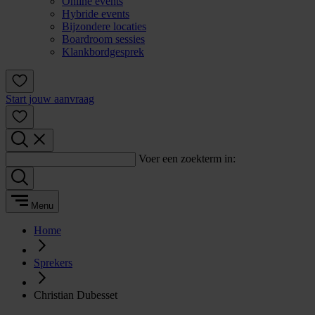
Online events
Hybride events
Bijzondere locaties
Boardroom sessies
Klankbordgesprek
Start jouw aanvraag
Voer een zoekterm in:
Menu
Home
Sprekers
Christian Dubesset