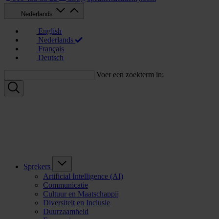
Nederlands
English
Nederlands
Français
Deutsch
Voer een zoekterm in:
Sprekers
Artificial Intelligence (AI)
Communicatie
Cultuur en Maatschappij
Diversiteit en Inclusie
Duurzaamheid