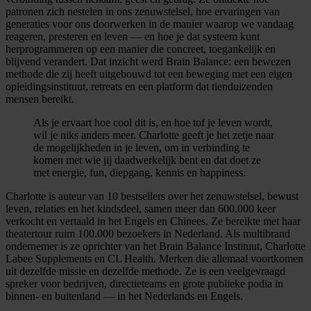
patronen zich nestelen in ons zenuwstelsel, hoe ervaringen van
generaties voor ons doorwerken in de manier waarop we vandaag
reageren, presteren en leven — en hoe je dat systeem kunt
herprogrammeren op een manier die concreet, toegankelijk en
blijvend verandert. Dat inzicht werd Brain Balance: een bewezen
methode die zij heeft uitgebouwd tot een beweging met een eigen
opleidingsinstituut, retreats en een platform dat tienduizenden
mensen bereikt.
Als je ervaart hoe cool dit is, en hoe tof je leven wordt,
wil je niks anders meer. Charlotte geeft je het zetje naar
de mogelijkheden in je leven, om in verbinding te
komen met wie jij daadwerkelijk bent en dat doet ze
met energie, fun, diepgang, kennis en happiness.
Charlotte is auteur van 10 bestsellers over het zenuwstelsel, bewust
leven, relaties en het kindsdeel, samen meer dan 600.000 keer
verkocht en vertaald in het Engels en Chinees. Ze bereikte met haar
theatertour ruim 100.000 bezoekers in Nederland. Als multibrand
ondernemer is ze oprichter van het Brain Balance Instituut, Charlotte
Labee Supplements en CL Health. Merken die allemaal voortkomen
uit dezelfde missie en dezelfde methode. Ze is een veelgevraagd
spreker voor bedrijven, directieteams en grote publieke podia in
binnen- en buitenland — in het Nederlands en Engels.