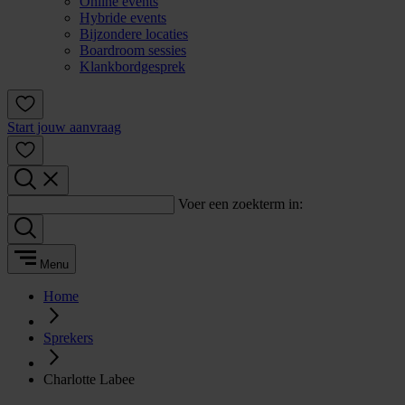
Online events
Hybride events
Bijzondere locaties
Boardroom sessies
Klankbordgesprek
Start jouw aanvraag
Voer een zoekterm in:
Menu
Home
Sprekers
Charlotte Labee