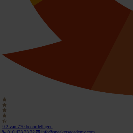
9.2
van 770 beoordelingen
010 433 33 22
info@speakersacademy.com