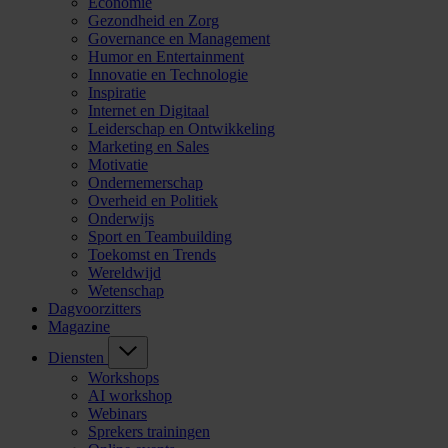
Economie
Gezondheid en Zorg
Governance en Management
Humor en Entertainment
Innovatie en Technologie
Inspiratie
Internet en Digitaal
Leiderschap en Ontwikkeling
Marketing en Sales
Motivatie
Ondernemerschap
Overheid en Politiek
Onderwijs
Sport en Teambuilding
Toekomst en Trends
Wereldwijd
Wetenschap
Dagvoorzitters
Magazine
Diensten
Workshops
AI workshop
Webinars
Sprekers trainingen