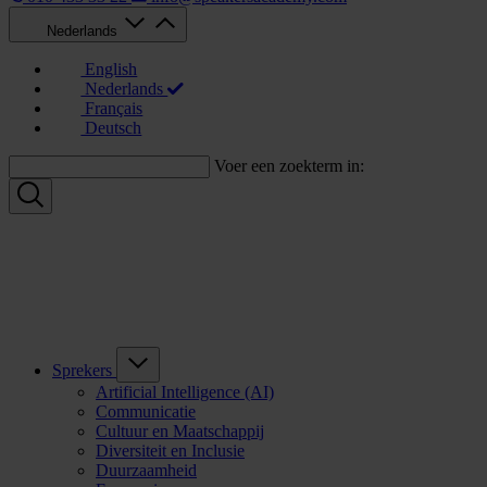
Nederlands
English
Nederlands
Français
Deutsch
Voer een zoekterm in:
Sprekers
Artificial Intelligence (AI)
Communicatie
Cultuur en Maatschappij
Diversiteit en Inclusie
Duurzaamheid