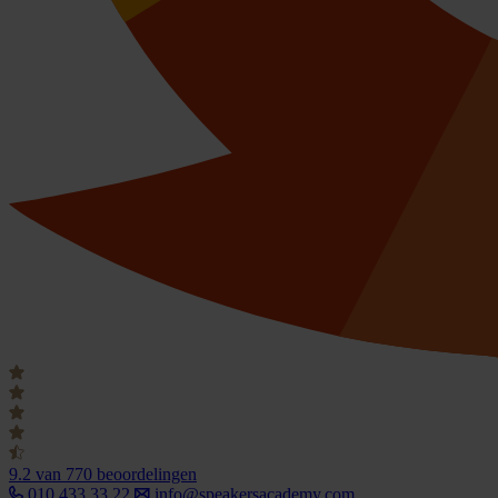
9.2
van 770 beoordelingen
010 433 33 22
info@speakersacademy.com