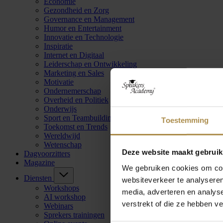
Economie
Gezondheid en Zorg
Governance en Management
Humor en Entertainment
Innovatie en Technologie
Inspiratie
Internet en Digitaal
Leiderschap en Ontwikkeling
Marketing en Sales
Motivatie
Ondernemerschap
Overheid en Politiek
Onderwijs
Sport en Teambuilding
Toestemming
Toekomst en Trends
Wereldwijd
Wetenschap
Deze website maakt gebruik
Dagvoorzitters
Magazine
We gebruiken cookies om cont
Diensten
websiteverkeer te analyseren
Workshops
media, adverteren en analys
AI workshop
verstrekt of die ze hebben v
Webinars
Sprekers trainingen