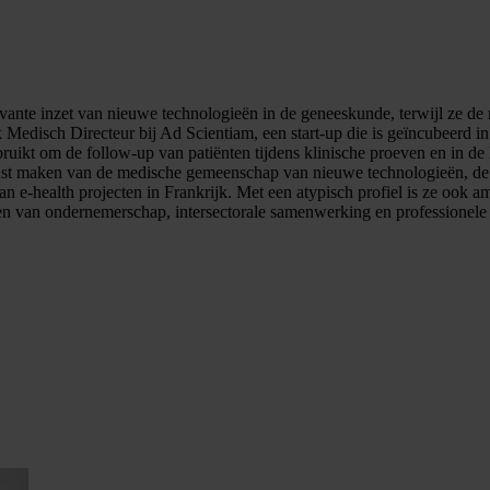
vante inzet van nieuwe technologieën in de geneeskunde, terwijl ze de rel
edisch Directeur bij Ad Scientiam, een start-up die is geïncubeerd in h
uikt om de follow-up van patiënten tijdens klinische proeven en in de k
wust maken van de medische gemeenschap van nieuwe technologieën, de 
 e-health projecten in Frankrijk. Met een atypisch profiel is ze ook a
en van ondernemerschap, intersectorale samenwerking en professionele