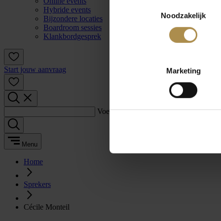
Online events
Toestemmingsselectie
Hybride events
Noodzakelijk
Bijzondere locaties
Boardroom sessies
Klankbordgesprek
Start jouw aanvraag
Marketing
Voer een zoekterm in:
Menu
Home
Sprekers
Cécile Monteil