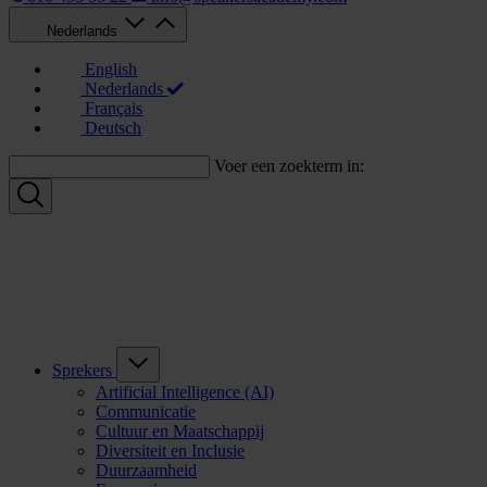
Nederlands
English
Nederlands
Français
Deutsch
Voer een zoekterm in:
Sprekers
Artificial Intelligence (AI)
Communicatie
Cultuur en Maatschappij
Diversiteit en Inclusie
Duurzaamheid