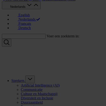
Nederlands
English
Nederlands
Français
Deutsch
Voer een zoekterm in:
Sprekers
Artificial Intelligence (AI)
Communicatie
Cultuur en Maatschappij
Diversiteit en Inclusie
Duurzaamheid