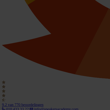
9.2
van 770 beoordelingen
010 433 33 22
info@speakersacademy.com