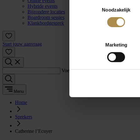
Online events
Toestemmingsselectie
Hybride events
Noodzakelijk
Bijzondere locaties
Boardroom sessies
Klankbordgesprek
Start jouw aanvraag
Marketing
Voer een zoekterm in:
Menu
Home
Sprekers
Catherine l’Ecuyer