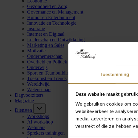
Economie
Gezondheid en Zorg
Governance en Management
Humor en Entertainment
Innovatie en Technologie
Inspiratie
Internet en Digitaal
Leiderschap en Ontwikkeling
Marketing en Sales
Motivatie
Ondernemerschap
Overheid en Politiek
Onderwijs
Sport en Teambuilding
Toestemming
Toekomst en Trends
Wereldwijd
Wetenschap
Deze website maakt gebruik
Dagvoorzitters
Magazine
We gebruiken cookies om cont
Diensten
websiteverkeer te analyseren
Workshops
media, adverteren en analys
AI workshop
verstrekt of die ze hebben v
Webinars
Sprekers trainingen