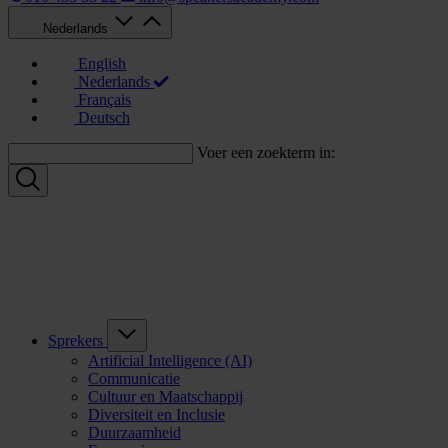
Nederlands
English
Nederlands
Français
Deutsch
Voer een zoekterm in:
Sprekers
Artificial Intelligence (AI)
Communicatie
Cultuur en Maatschappij
Diversiteit en Inclusie
Duurzaamheid