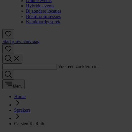
Online events
Hybride events
Bijzondere locaties
Boardroom sessies
Klankbordgesprek
Start jouw aanvraag
Voer een zoekterm in:
Menu
Home
Sprekers
Carsten K. Rath