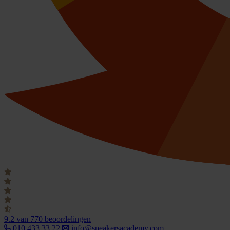
9.2
van 770 beoordelingen
010 433 33 22
info@speakersacademy.com