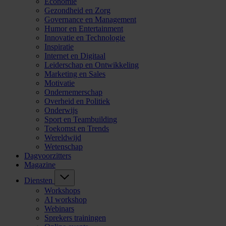
Economie
Gezondheid en Zorg
Governance en Management
Humor en Entertainment
Innovatie en Technologie
Inspiratie
Internet en Digitaal
Leiderschap en Ontwikkeling
Marketing en Sales
Motivatie
Ondernemerschap
Overheid en Politiek
Onderwijs
Sport en Teambuilding
Toekomst en Trends
Wereldwijd
Wetenschap
Dagvoorzitters
Magazine
Diensten
Workshops
AI workshop
Webinars
Sprekers trainingen