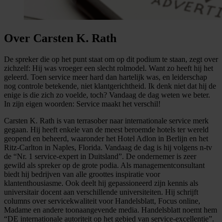
Over Carsten K. Rath
De spreker die op het punt staat om op dit podium te staan, zegt over
zichzelf: Hij was vroeger een slecht rolmodel. Want zo heeft hij het
geleerd. Toen service meer hard dan hartelijk was, en leiderschap
nog controle betekende, niet klantgerichtheid. Ik denk niet dat hij de
enige is die zich zo voelde, toch? Vandaag de dag weten we beter.
In zijn eigen woorden: Service maakt het verschil!
Carsten K. Rath is van terrasober naar internationale service merk
gegaan. Hij heeft enkele van de meest beroemde hotels ter wereld
geopend en beheerd, waaronder het Hotel Adlon in Berlijn en het
Ritz-Carlton in Naples, Florida. Vandaag de dag is hij volgens n-tv
de “Nr. 1 service-expert in Duitsland”. De ondernemer is zeer
gewild als spreker op de grote podia. Als managementconsultant
biedt hij bedrijven van alle groottes inspiratie voor
klantenthousiasme. Ook deelt hij gepassioneerd zijn kennis als
universitair docent aan verschillende universiteiten. Hij schrijft
columns over servicekwaliteit voor Handelsblatt, Focus online,
Madame en andere toonaangevende media. Handelsblatt noemt hem
“DE internationale autoriteit op het gebied van service-excellentie”.