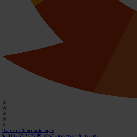
9.2
van 770 beoordelingen
010 433 33 22
info@speakersacademy.com