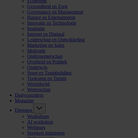
Economie
Gezondheid en Zorg
Governance en Management
Humor en Entertainment
Innovatie en Technologie
Inspiratie
Internet en Digitaal
Leiderschap en Ontwikkeling
Marketing en Sales
Motivatie
Ondernemerschap
Overheid en Politiek
Onderwijs
Sport en Teambuilding
Toekomst en Trends
Wereldwijd
Wetenschap
Dagvoorzitters
Magazine
Diensten
Workshops
AI workshop
Webinars
Sprekers trainingen