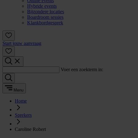
Online events
Hybride events
Bijzondere locaties
Boardroom sessies
Klankbordgesprek
Start jouw aanvraag
Voer een zoekterm in:
Menu
Home
Sprekers
Caroline Robert