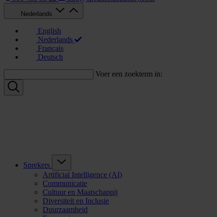
Nederlands
English
Nederlands
Français
Deutsch
Voer een zoekterm in:
Sprekers
Artificial Intelligence (AI)
Communicatie
Cultuur en Maatschappij
Diversiteit en Inclusie
Duurzaamheid