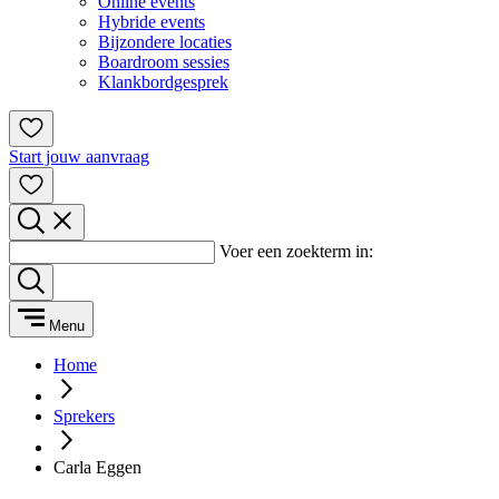
Online events
Hybride events
Bijzondere locaties
Boardroom sessies
Klankbordgesprek
Start jouw aanvraag
Voer een zoekterm in:
Menu
Home
Sprekers
Carla Eggen