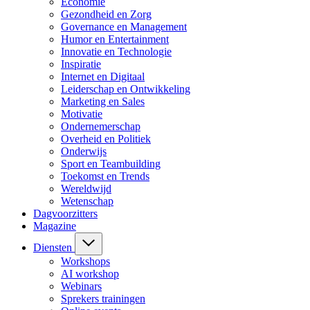
Economie
Gezondheid en Zorg
Governance en Management
Humor en Entertainment
Innovatie en Technologie
Inspiratie
Internet en Digitaal
Leiderschap en Ontwikkeling
Marketing en Sales
Motivatie
Ondernemerschap
Overheid en Politiek
Onderwijs
Sport en Teambuilding
Toekomst en Trends
Wereldwijd
Wetenschap
Dagvoorzitters
Magazine
Diensten
Workshops
AI workshop
Webinars
Sprekers trainingen