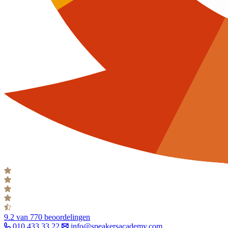
9.2
van 770 beoordelingen
010 433 33 22
info@speakersacademy.com