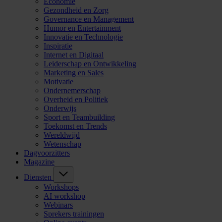
Economie
Gezondheid en Zorg
Governance en Management
Humor en Entertainment
Innovatie en Technologie
Inspiratie
Internet en Digitaal
Leiderschap en Ontwikkeling
Marketing en Sales
Motivatie
Ondernemerschap
Overheid en Politiek
Onderwijs
Sport en Teambuilding
Toekomst en Trends
Wereldwijd
Wetenschap
Dagvoorzitters
Magazine
Diensten
Workshops
AI workshop
Webinars
Sprekers trainingen