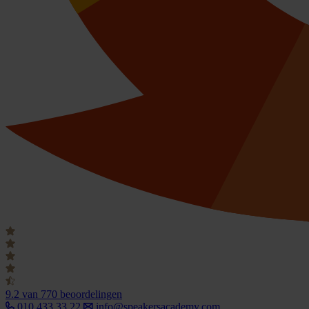
9.2
van 770 beoordelingen
010 433 33 22
info@speakersacademy.com