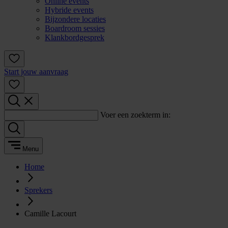
Online events
Hybride events
Bijzondere locaties
Boardroom sessies
Klankbordgesprek
Start jouw aanvraag
Voer een zoekterm in:
Menu
Home
Sprekers
Camille Lacourt