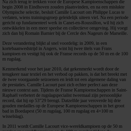
Na zich terug te trekken voor de Europese Kampioenschappen die
begin 2008 in Eindhoven zouden plaatsvinden, en na een mislukte
Olympische selectie, besluit Camille Lacourt om Philippe Lucas te
verlaten, wiens trainingsgroep geleidelijk uiteen viel. Na een periode
gericht op fundamenteel werk in Canet-en-Roussillon, wil hij zich
ontwikkelen in een meer speelse en collectieve omgeving. Hij voegt
zich dan bij Romain Barnier bij de Cercle des Nageurs de Marseille.
Deze verandering blijkt al snel voordelig: in 2009, in een
kortebaanwedstrijd in Angers, wint hij twee titels van Frans
kampioen en vestigt hij ook de Franse records op de 50 m en de 100
m rugslag.
Kenmerkend voor het jaar 2010, dat gekenmerkt wordt door de
terugkeer naar textiel en het verbod op pakken, is dat het breekt met
de twee voorgaande seizoenen en leidt tot een algemene daling van
de prestaties. Camille Lacourt past zich echter perfect aan deze
nieuwe context aan. Tijdens de Franse Kampioenschappen in Saint-
Raphaël verbetert de rugslagspecialist tweemaal zijn persoonlijke
record, dat hij op 53”29 brengt. Datzelfde jaar veroverde hij drie
gouden medailles op de Europese Kampioenschappen in het groot
bad in Boedapest (50 m rugslag, 100 m rugslag en 4×100 m
wisselslag).
In 2011 wordt Camille Lacourt vice-wereldkampioen op de 50 m