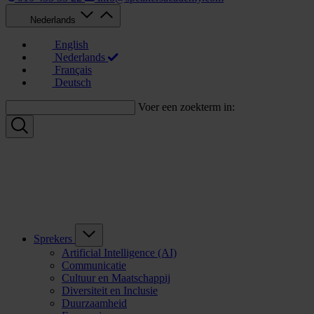
Nederlands
English
Nederlands
Français
Deutsch
Voer een zoekterm in:
Sprekers
Artificial Intelligence (AI)
Communicatie
Cultuur en Maatschappij
Diversiteit en Inclusie
Duurzaamheid