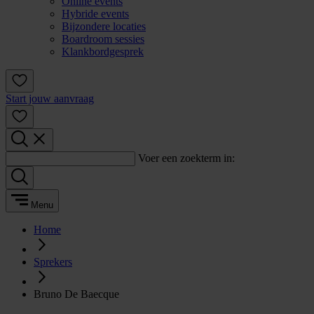
Online events
Hybride events
Bijzondere locaties
Boardroom sessies
Klankbordgesprek
Start jouw aanvraag
Voer een zoekterm in:
Menu
Home
Sprekers
Bruno De Baecque