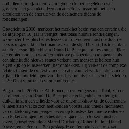
onthullen zijn bijzondere vaardigheden in het begeleiden van
groepen. Het gaat niet alleen om anekdotes, maar om het laten
circuleren van de energie van de deelnemers tijdens de
rondleidingen.
Opgericht in 2000, markeert het merk het begin van een ervaring die
de afgelopen 10 jaar is verrijkt, met totaal nieuwe rondleidingen,
waaronder Les plus belles fesses du Louvre, een must die door de
pers is opgemerkt en het manifest van de stijl. Deze stijl is te danken
aan de persoonlijkheid van Bruno De Baecque, professionele kijker
die er niet moe van wordt om nieuwe perspectieven te openen, als
een alpinist die nieuwe routes verkent, om mensen te helpen hun
eigen kijk op kunstwerken (her)ontdekken. Hij verkent de complexe
relaties tussen de context van de creatie van het werk en die van de
kijker. De rondleidingen voor bedrijfscommissies en seminars leiden
in 2009 tot voorstellen voor conferenties.
Begonnen in 2009 met Air France, en vervolgens met Total, zijn de
conferenties van Bruno De Baecque de gelegenheid om terug te
duiken in zijn eerste liefde voor de one-man-show en de deelnemers
te laten zien wat ze zich niet konden voorstellen: unieke momenten
van ontdekking van perspectieven op kunstwerken, nieuwe sleutels
van kijkervaringen, reflecties die bruggen slaan tussen kunst en
leven, geïnspireerd door Marcel Duchamp, Robert Filliou, Daniel
Arasse, en anderen… Een geslaagde conferentie is een mix van