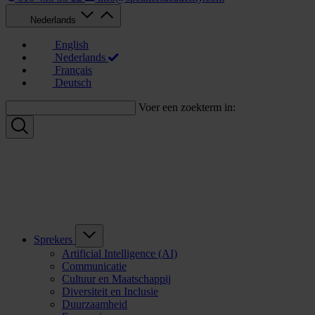
Nederlands
English
Nederlands
Français
Deutsch
Voer een zoekterm in:
Sprekers
Artificial Intelligence (AI)
Communicatie
Cultuur en Maatschappij
Diversiteit en Inclusie
Duurzaamheid