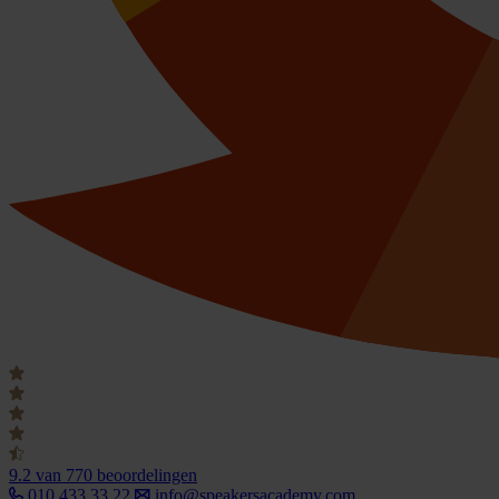
9.2
van 770 beoordelingen
010 433 33 22
info@speakersacademy.com