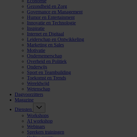
Economie
Gezondheid en Zorg
Governance en Management
Humor en Entertainment
Innovatie en Technologie
Inspiratie
Internet en Digitaal
Leiderschap en Ontwikkeling
Marketing en Sales
Motivatie
Ondernemerschap
Overheid en Politiek
Onderwijs
Sport en Teambuilding
Toekomst en Trends
Wereldwijd
Wetenschap
Dagvoorzitters
Magazine
Diensten
Workshops
AI workshop
Webinars
Sprekers trainingen