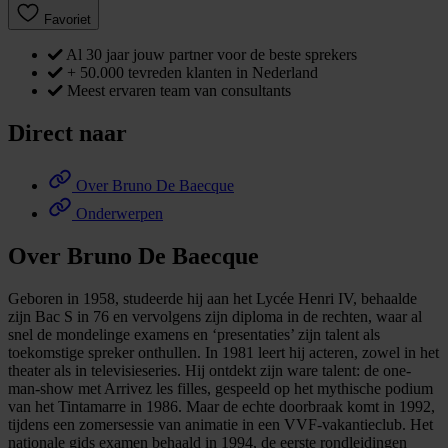
Favoriet
Al 30 jaar jouw partner voor de beste sprekers
+ 50.000 tevreden klanten in Nederland
Meest ervaren team van consultants
Direct naar
Over Bruno De Baecque
Onderwerpen
Over Bruno De Baecque
Geboren in 1958, studeerde hij aan het Lycée Henri IV, behaalde
zijn Bac S in 76 en vervolgens zijn diploma in de rechten, waar al
snel de mondelinge examens en ‘presentaties’ zijn talent als
toekomstige spreker onthullen. In 1981 leert hij acteren, zowel in het
theater als in televisieseries. Hij ontdekt zijn ware talent: de one-
man-show met Arrivez les filles, gespeeld op het mythische podium
van het Tintamarre in 1986. Maar de echte doorbraak komt in 1992,
tijdens een zomersessie van animatie in een VVF-vakantieclub. Het
nationale gids examen behaald in 1994, de eerste rondleidingen