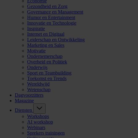
Economie
Gezondheid en Zorg
Governance en Management
Humor en Entertainment
Innovatie en Technologie
Inspiratie
Internet en Digitaal
Leiderschap en Ontwikkeling
Marketing en Sales
Motivatie
Ondernemerschap
Overheid en Politiek
Onderwijs
Sport en Teambuilding
Toekomst en Trends
Wereldwijd
Wetenschap
Dagvoorzitters
Magazine
Diensten
Workshops
AI workshop
Webinars
Sprekers trainingen