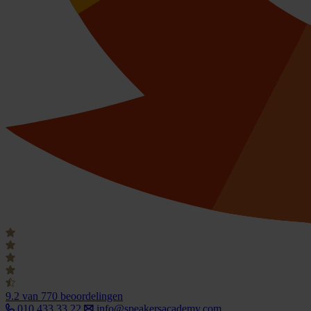
9.2
van 770 beoordelingen
010 433 33 22
info@speakersacademy.com