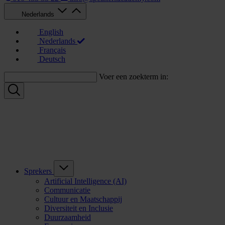
Nederlands
English
Nederlands
Français
Deutsch
Voer een zoekterm in:
Sprekers
Artificial Intelligence (AI)
Communicatie
Cultuur en Maatschappij
Diversiteit en Inclusie
Duurzaamheid