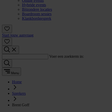
Online events
Hybride events
Bijzondere locaties
Boardroom sessies
Klankbordgesprek
Start jouw aanvraag
Voer een zoekterm in:
Menu
Home
Sprekers
Brent Goff