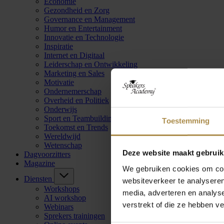
Economie
Gezondheid en Zorg
Governance en Management
Humor en Entertainment
Innovatie en Technologie
Inspiratie
Internet en Digitaal
Leiderschap en Ontwikkeling
Marketing en Sales
Motivatie
Ondernemerschap
Overheid en Politiek
Onderwijs
Sport en Teambuilding
Toestemming
Toekomst en Trends
Wereldwijd
Wetenschap
Deze website maakt gebruik
Dagvoorzitters
Magazine
We gebruiken cookies om cont
Diensten
websiteverkeer te analyseren
Workshops
media, adverteren en analys
AI workshop
verstrekt of die ze hebben v
Webinars
Sprekers trainingen