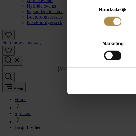
Online events
Toestemmingsselectie
Hybride events
Noodzakelijk
Bijzondere locaties
Boardroom sessies
Klankbordgesprek
Start jouw aanvraag
Marketing
Voer een zoekterm in:
Menu
Home
Sprekers
Birgit Fischer