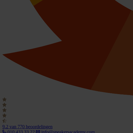
9.2
van 770 beoordelingen
010 433 33 22
info@speakersacademy.com