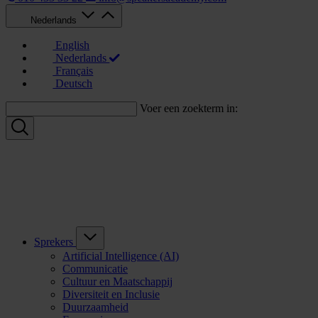
Nederlands
English
Nederlands
Français
Deutsch
Voer een zoekterm in:
Sprekers
Artificial Intelligence (AI)
Communicatie
Cultuur en Maatschappij
Diversiteit en Inclusie
Duurzaamheid