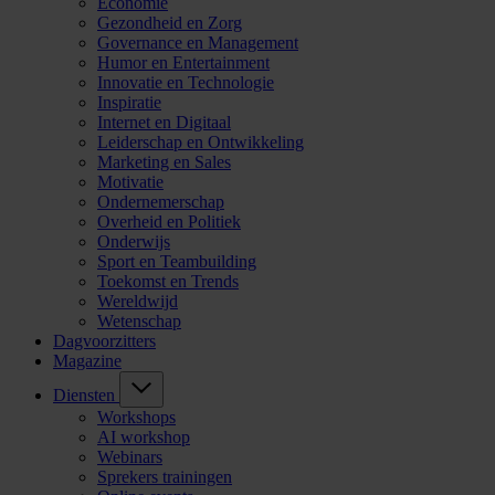
Economie
Gezondheid en Zorg
Governance en Management
Humor en Entertainment
Innovatie en Technologie
Inspiratie
Internet en Digitaal
Leiderschap en Ontwikkeling
Marketing en Sales
Motivatie
Ondernemerschap
Overheid en Politiek
Onderwijs
Sport en Teambuilding
Toekomst en Trends
Wereldwijd
Wetenschap
Dagvoorzitters
Magazine
Diensten
Workshops
AI workshop
Webinars
Sprekers trainingen