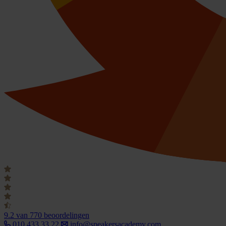
9.2
van 770 beoordelingen
010 433 33 22
info@speakersacademy.com