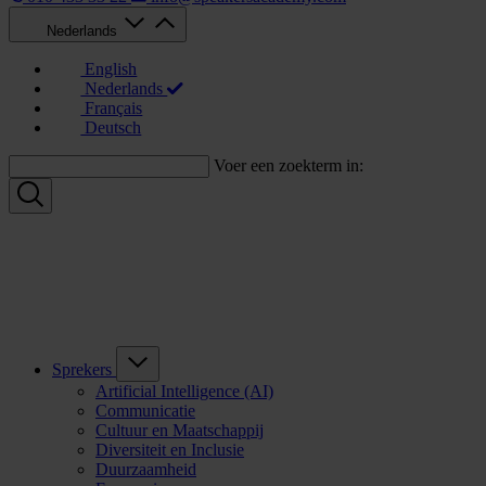
Nederlands
English
Nederlands
Français
Deutsch
Voer een zoekterm in:
Sprekers
Artificial Intelligence (AI)
Communicatie
Cultuur en Maatschappij
Diversiteit en Inclusie
Duurzaamheid