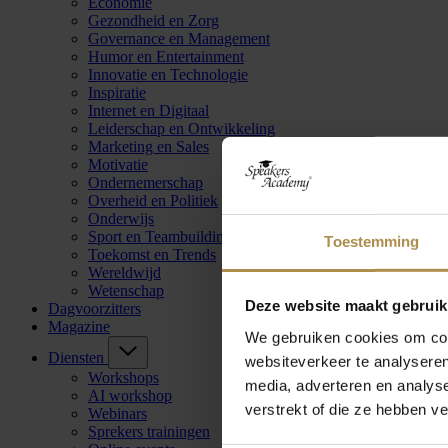
Economie
Gezondheid en Zorg
Governance en Management
Humor en Entertainment
Innovatie en Technologie
Inspiratie
Internet en Digitaal
Leiderschap en Ontwikkeling
Marketing en Sales
Motivatie
Ondernemerschap
Overheid en Politiek
Onderwijs
Sport en Teambuilding
Toestemming
Toekomst en Trends
Wereldwijd
Wetenschap
Deze website maakt gebruik
Dagvoorzitters
Magazine
We gebruiken cookies om cont
Diensten
websiteverkeer te analyseren
Workshops
media, adverteren en analys
AI workshop
verstrekt of die ze hebben v
Webinars
Sprekers trainingen