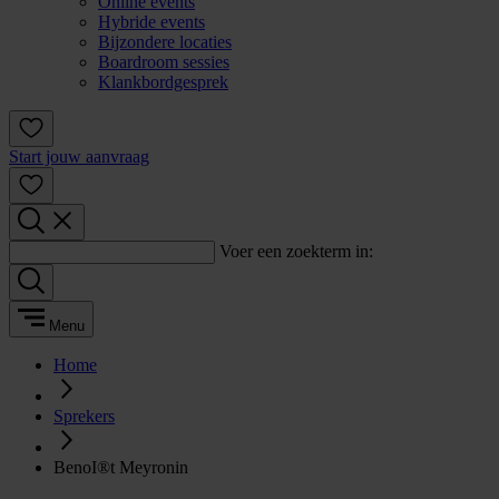
Online events
Hybride events
Bijzondere locaties
Boardroom sessies
Klankbordgesprek
Start jouw aanvraag
Voer een zoekterm in:
Menu
Home
Sprekers
BenoI®t Meyronin