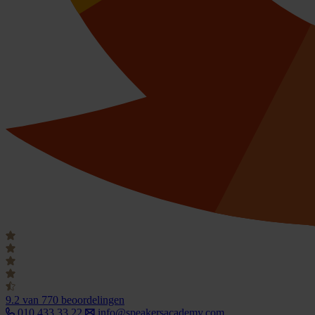
9.2
van 770 beoordelingen
010 433 33 22
info@speakersacademy.com