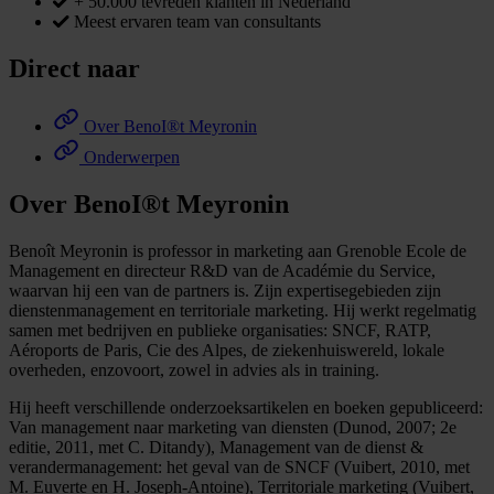
+ 50.000 tevreden klanten in Nederland
Meest ervaren team van consultants
Direct naar
Over BenoI®t Meyronin
Onderwerpen
Over BenoI®t Meyronin
Benoît Meyronin is professor in marketing aan Grenoble Ecole de
Management en directeur R&D van de Académie du Service,
waarvan hij een van de partners is. Zijn expertisegebieden zijn
dienstenmanagement en territoriale marketing. Hij werkt regelmatig
samen met bedrijven en publieke organisaties: SNCF, RATP,
Aéroports de Paris, Cie des Alpes, de ziekenhuiswereld, lokale
overheden, enzovoort, zowel in advies als in training.
Hij heeft verschillende onderzoeksartikelen en boeken gepubliceerd:
Van management naar marketing van diensten (Dunod, 2007; 2e
editie, 2011, met C. Ditandy), Management van de dienst &
verandermanagement: het geval van de SNCF (Vuibert, 2010, met
M. Euverte en H. Joseph-Antoine), Territoriale marketing (Vuibert,