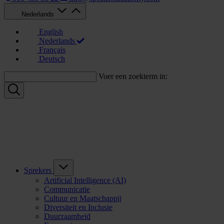
Nederlands
English
Nederlands
Français
Deutsch
Voer een zoekterm in:
Sprekers
Artificial Intelligence (AI)
Communicatie
Cultuur en Maatschappij
Diversiteit en Inclusie
Duurzaamheid