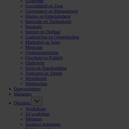
Economie
Gezondheid en Zorg
Governance en Management
Humor en Entertainment
Innovatie en Technologie
Inspiratie
Internet en Digitaal
Leiderschap en Ontwikkeling
Marketing en Sales
Motivatie
Ondernemerschap
Overheid en Politiek
Onderwijs
Sport en Teambuilding
Toekomst en Trends
Wereldwijd
Wetenschap
Dagvoorzitters
Magazine
Diensten
Workshops
AI workshop
Webinars
Sprekers trainingen