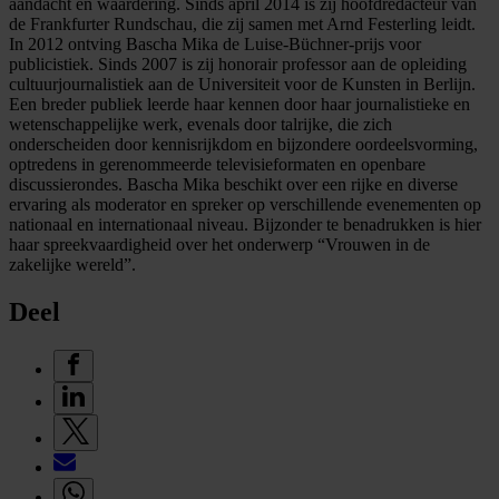
aandacht en waardering. Sinds april 2014 is zij hoofdredacteur van
de Frankfurter Rundschau, die zij samen met Arnd Festerling leidt.
In 2012 ontving Bascha Mika de Luise-Büchner-prijs voor
publicistiek. Sinds 2007 is zij honorair professor aan de opleiding
cultuurjournalistiek aan de Universiteit voor de Kunsten in Berlijn.
Een breder publiek leerde haar kennen door haar journalistieke en
wetenschappelijke werk, evenals door talrijke, die zich
onderscheiden door kennisrijkdom en bijzondere oordeelsvorming,
optredens in gerenommeerde televisieformaten en openbare
discussierondes. Bascha Mika beschikt over een rijke en diverse
ervaring als moderator en spreker op verschillende evenementen op
nationaal en internationaal niveau. Bijzonder te benadrukken is hier
haar spreekvaardigheid over het onderwerp “Vrouwen in de
zakelijke wereld”.
Deel