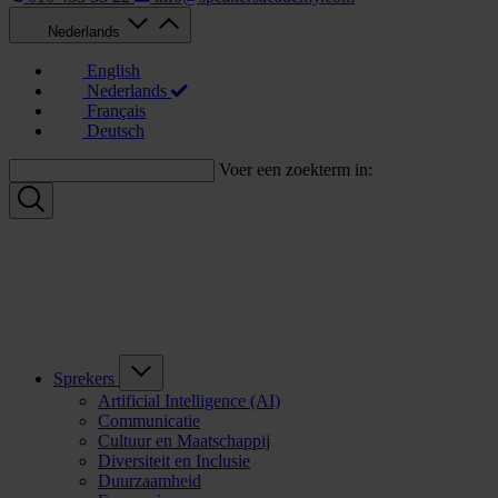
Nederlands
English
Nederlands
Français
Deutsch
Voer een zoekterm in:
Sprekers
Artificial Intelligence (AI)
Communicatie
Cultuur en Maatschappij
Diversiteit en Inclusie
Duurzaamheid