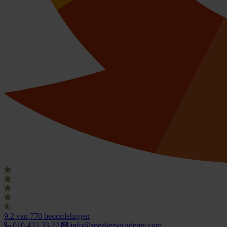
9.2
van 770 beoordelingen
010 433 33 22
info@speakersacademy.com