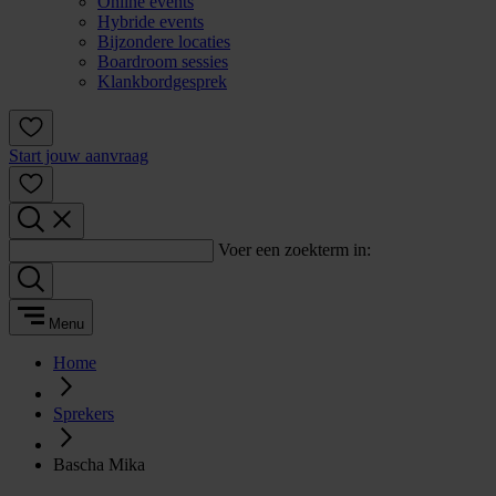
Online events
Hybride events
Bijzondere locaties
Boardroom sessies
Klankbordgesprek
Start jouw aanvraag
Voer een zoekterm in:
Menu
Home
Sprekers
Bascha Mika