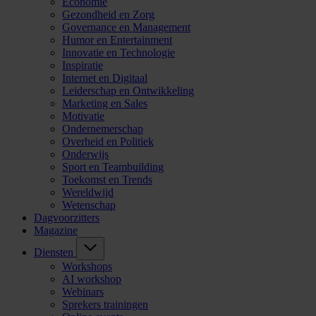
Economie
Gezondheid en Zorg
Governance en Management
Humor en Entertainment
Innovatie en Technologie
Inspiratie
Internet en Digitaal
Leiderschap en Ontwikkeling
Marketing en Sales
Motivatie
Ondernemerschap
Overheid en Politiek
Onderwijs
Sport en Teambuilding
Toekomst en Trends
Wereldwijd
Wetenschap
Dagvoorzitters
Magazine
Diensten
Workshops
AI workshop
Webinars
Sprekers trainingen