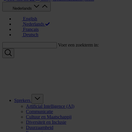
Nederlands
English
Nederlands
Français
Deutsch
Voer een zoekterm in:
Sprekers
Artificial Intelligence (AI)
Communicatie
Cultuur en Maatschappij
Diversiteit en Inclusie
Duurzaamheid