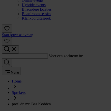
Online events
Hybride events
Bijzondere locaties
Boardroom sessies
Klankbordgesprek
Start jouw aanvraag
Voer een zoekterm in:
Menu
Home
Sprekers
prof. dr. mr. Bas Kodden