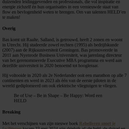
duizenden leidinggevenden en professionals, die vol inspiratie en
energie zichzelf én hun organisaties in een vernieuwde staat van
flow en bevlogenheid weten te brengen. Om van talenten HELD’en
te maken!
Overig
Bas komt uit Raalte, Salland, is getrouwd, heeft 2 zonen en woont
in Utrecht. Hij studeerde zowel rechten (1995) als bedrijfskunde
(2007) aan de Rijksuniversiteit Groningen. Bas promoveerde in
2011 aan Nyenrode Business Universiteit, was jarenlang directeur
van het gerenommeerde Executive MBA programma en werd aan
dezelfde universiteit in 2020 benoemd tot hoogleraar.
Hij voltooide in 2020 als 2e Nederlander ooit een marathon op alle 7
continenten en werd in 2023 als één van de eerste piloten in de
wereld gediplomeerd om ook elektrische vliegtuigen te vliegen.
Be of Use – Be in Shape – Be Happy: Word een
HELD
Breaking
Met het verschijnen van zijn nieuwe boek
Rebelleren moet je
faciliteren
kwam 23 mei 2024 zijn drieluik af: de held, de duivel en