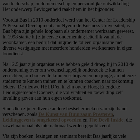
van leiderschap, ondernemerschap en persoonlijke ontwikkeling.
Het onderwerp Bevlogenheid raakt hem in het bijzonder.
Voordat Bas in 2010 onderdeel werd van het Center for Leadership
& Personal Development aan Nyenrode Business Universiteit, is
Bas bijna zijn gehele loopbaan als ondernemer werkzaam geweest.
In 1998 startte hij zijn eerste onderneming letterlijk vanuit de
woonkamer, een bedrijf dat uitgroeide tot een organisatie met
diverse vestigingen met meerdere honderden werknemers in eigen
loondienst.
Na 12,5 jaar zijn organisaties te hebben geleid droeg hij in 2010 de
onderneming over om wetenschappelijk onderzoek te kunnen
verrichten, om boeken te kunnen schrijven en om jonge, ambitieuze
studenten te kunnen trainen en te kunnen coachen naar toekomstig
leiders. De nieuwe HELD’en in zijn ogen: Hoog Energieke
Leidingnemende Doeners, die vol vitaliteit en toewijding zelf
invulling geven aan hun eigen toekomst.
Sindsdien zijn er diverse andere bestsellerboeken van zijn hand
verschenen, zoals
De Kunst van Duurzaam Presteren
,
Leidinggeven is omgekeerd opvoeden
en
The Devil Inside
, die
zowel nationaal als internationaal werden gepubliceerd.
Via zijn boeken, lezingen en seminars bereikt Bas jaarlijks vele