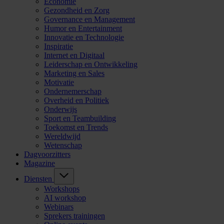
Economie
Gezondheid en Zorg
Governance en Management
Humor en Entertainment
Innovatie en Technologie
Inspiratie
Internet en Digitaal
Leiderschap en Ontwikkeling
Marketing en Sales
Motivatie
Ondernemerschap
Overheid en Politiek
Onderwijs
Sport en Teambuilding
Toekomst en Trends
Wereldwijd
Wetenschap
Dagvoorzitters
Magazine
Diensten
Workshops
AI workshop
Webinars
Sprekers trainingen