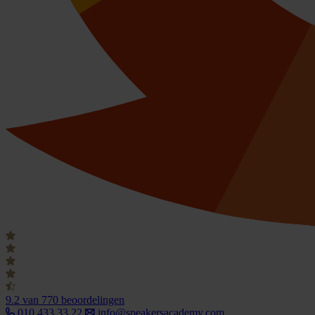
9.2
van 770 beoordelingen
010 433 33 22
info@speakersacademy.com