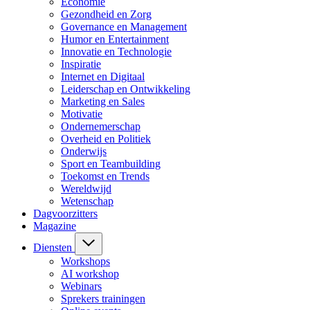
Economie
Gezondheid en Zorg
Governance en Management
Humor en Entertainment
Innovatie en Technologie
Inspiratie
Internet en Digitaal
Leiderschap en Ontwikkeling
Marketing en Sales
Motivatie
Ondernemerschap
Overheid en Politiek
Onderwijs
Sport en Teambuilding
Toekomst en Trends
Wereldwijd
Wetenschap
Dagvoorzitters
Magazine
Diensten
Workshops
AI workshop
Webinars
Sprekers trainingen