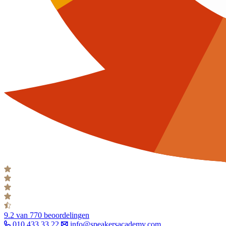
9.2
van 770 beoordelingen
010 433 33 22
info@speakersacademy.com