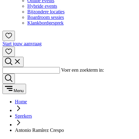
Online events
Hybride events
Bijzondere locaties
Boardroom sessies
Klankbordgesprek
Start jouw aanvraag
Voer een zoekterm in:
Menu
Home
Sprekers
Antonio Ramírez Crespo