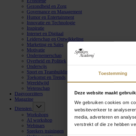
Economie
Gezondheid en Zorg
Governance en Management
Humor en Entertainment
Innovatie en Technologie
Inspiratie
Internet en Digitaal
Leiderschap en Ontwikkeling
Marketing en Sales
Motivatie
Ondernemerschap
Overheid en Politiek
Onderwijs
Sport en Teambuilding
Toestemming
Toekomst en Trends
Wereldwijd
Wetenschap
Deze website maakt gebruik
Dagvoorzitters
Magazine
We gebruiken cookies om cont
Diensten
websiteverkeer te analyseren
Workshops
media, adverteren en analys
AI workshop
verstrekt of die ze hebben v
Webinars
Sprekers trainingen