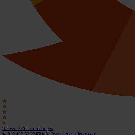
9.2
van 770 beoordelingen
010 433 33 22
info@speakersacademy.com