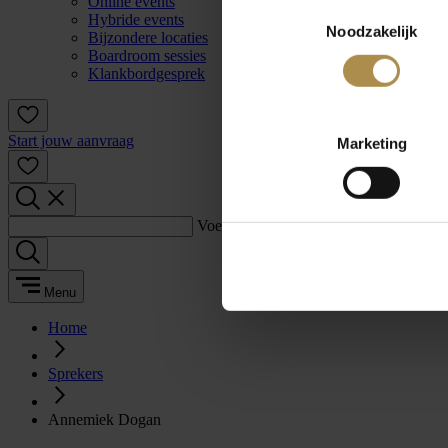
Online events
Toestemmingsselectie
Hybride events
Noodzakelijk
Bijzondere locaties
Boardroom sessies
Klankbordgesprek
Start jouw aanvraag
Marketing
Voer een zoekterm in:
Menu
Home
Sprekers
Annemiek Dogan