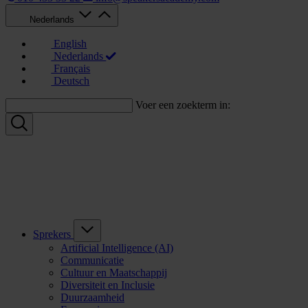
Nederlands
English
Nederlands
Français
Deutsch
Voer een zoekterm in:
Sprekers
Artificial Intelligence (AI)
Communicatie
Cultuur en Maatschappij
Diversiteit en Inclusie
Duurzaamheid