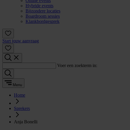
Online events
Hybride events
Bijzondere locaties
Boardroom sessies
Klankbordgesprek
Start jouw aanvraag
Voer een zoekterm in:
Menu
Home
Sprekers
Anja Bonelli