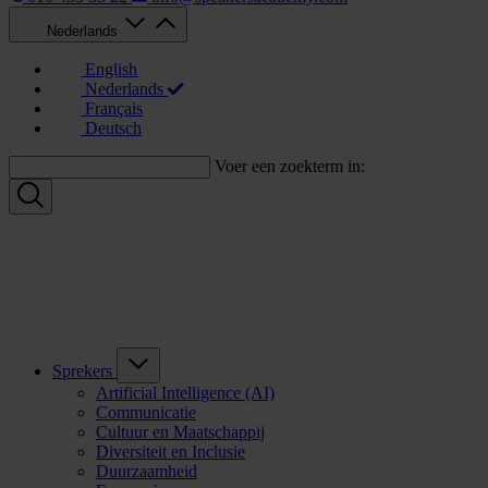
Nederlands
English
Nederlands
Français
Deutsch
Voer een zoekterm in:
Sprekers
Artificial Intelligence (AI)
Communicatie
Cultuur en Maatschappij
Diversiteit en Inclusie
Duurzaamheid