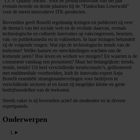
“CCV Quality Award” voor de productinnovatie van het jaar
evenals tweede en derde plaatsen bij de “Funkschau Leserwahl”
voor de meest innovatieve ITK-producten.
Bovendien geeft Bonelli regelmatig lezingen en publiceert zij over
de thema’s van het sociale web en de evolutie daarvan, evenals
technologische en culturele innovaties op vakcongressen, beurzen,
vak- en publieksmedia en in vakboeken. In haar lezingen behandelt
zij de volgende vragen: Wat zijn de technologische trends van de
toekomst? Welke kansen en ontwikkelingen wachten ons de
komende jaren? Hoe leven en werken we morgen? En waarom is de
consument vandaag een prosument? Maar het belangrijkste: trends,
trends, trends! Uit heel verschillende trendscenario’s, geïllustreerd
met multimediale voorbeelden, leidt de innovatie-expert Anja
Bonelli essentiële strategieaanbevelingen voor bedrijven in
verschillende sectoren af en toont zij mogelijke kleine en grote
bedrijfsmodellen van de toekomst.
Steeds vaker is zij bovendien actief als moderator en in diverse
expertpanels.
Onderwerpen