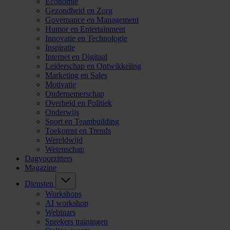
Economie
Gezondheid en Zorg
Governance en Management
Humor en Entertainment
Innovatie en Technologie
Inspiratie
Internet en Digitaal
Leiderschap en Ontwikkeling
Marketing en Sales
Motivatie
Ondernemerschap
Overheid en Politiek
Onderwijs
Sport en Teambuilding
Toekomst en Trends
Wereldwijd
Wetenschap
Dagvoorzitters
Magazine
Diensten
Workshops
AI workshop
Webinars
Sprekers trainingen