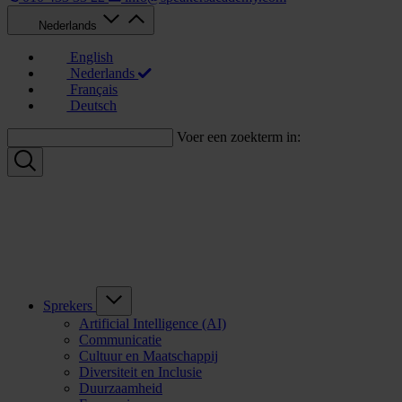
Nederlands
English
Nederlands
Français
Deutsch
Voer een zoekterm in:
Sprekers
Artificial Intelligence (AI)
Communicatie
Cultuur en Maatschappij
Diversiteit en Inclusie
Duurzaamheid