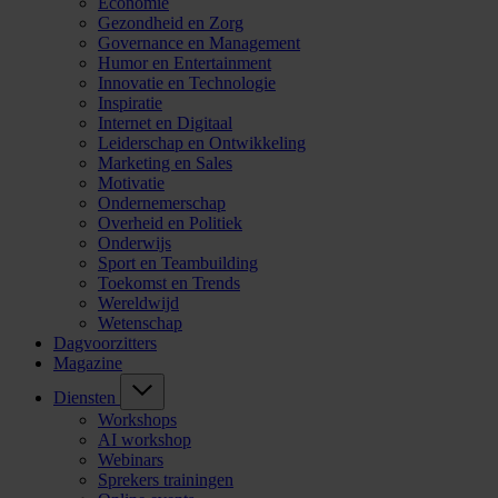
Economie
Gezondheid en Zorg
Governance en Management
Humor en Entertainment
Innovatie en Technologie
Inspiratie
Internet en Digitaal
Leiderschap en Ontwikkeling
Marketing en Sales
Motivatie
Ondernemerschap
Overheid en Politiek
Onderwijs
Sport en Teambuilding
Toekomst en Trends
Wereldwijd
Wetenschap
Dagvoorzitters
Magazine
Diensten
Workshops
AI workshop
Webinars
Sprekers trainingen