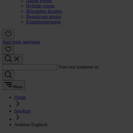
Online events
Hybride events
Bijzondere locaties
Boardroom sessies
Klankbordgesprek
Start jouw aanvraag
Voer een zoekterm in:
Menu
Home
Sprekers
Andreas Englisch