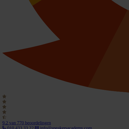
9.2
van 770 beoordelingen
010 433 33 22
info@speakersacademy.com