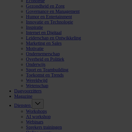
Economie
Gezondheid en Zorg
Governance en Management
Humor en Entertainment
Innovatie en Technologie
Inspiratie
Internet en Digitaal
Leiderschap en Ontwikkeling
Marketing en Sales
Motivatie
Ondernemerschap
Overheid en Politiek
Onderwijs
Sport en Teambuilding
Toekomst en Trends
Wereldwijd
Wetenschap
Dagvoorzitters
Magazine
Diensten
Workshops
AI workshop
Webinars
Sprekers trainingen