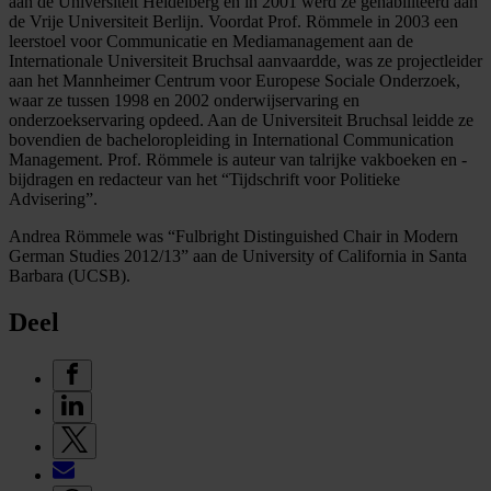
aan de Universiteit Heidelberg en in 2001 werd ze gehabiliteerd aan
de Vrije Universiteit Berlijn. Voordat Prof. Römmele in 2003 een
leerstoel voor Communicatie en Mediamanagement aan de
Internationale Universiteit Bruchsal aanvaardde, was ze projectleider
aan het Mannheimer Centrum voor Europese Sociale Onderzoek,
waar ze tussen 1998 en 2002 onderwijservaring en
onderzoekservaring opdeed. Aan de Universiteit Bruchsal leidde ze
bovendien de bacheloropleiding in International Communication
Management. Prof. Römmele is auteur van talrijke vakboeken en -
bijdragen en redacteur van het “Tijdschrift voor Politieke
Advisering”.
Andrea Römmele was “Fulbright Distinguished Chair in Modern
German Studies 2012/13” aan de University of California in Santa
Barbara (UCSB).
Deel