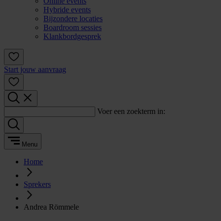
Online events
Hybride events
Bijzondere locaties
Boardroom sessies
Klankbordgesprek
Start jouw aanvraag
Voer een zoekterm in:
Menu
Home
Sprekers
Andrea Römmele