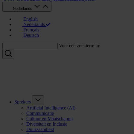
Nederlands
English
Nederlands
Français
Deutsch
Voer een zoekterm in:
Sprekers
Artificial Intelligence (AI)
Communicatie
Cultuur en Maatschappij
Diversiteit en Inclusie
Duurzaamheid