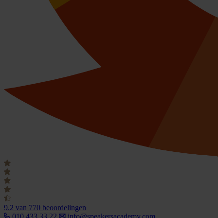
9.2
van 770 beoordelingen
010 433 33 22
info@speakersacademy.com