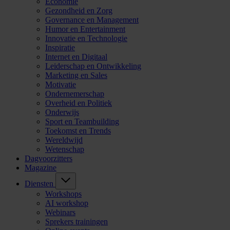
Economie
Gezondheid en Zorg
Governance en Management
Humor en Entertainment
Innovatie en Technologie
Inspiratie
Internet en Digitaal
Leiderschap en Ontwikkeling
Marketing en Sales
Motivatie
Ondernemerschap
Overheid en Politiek
Onderwijs
Sport en Teambuilding
Toekomst en Trends
Wereldwijd
Wetenschap
Dagvoorzitters
Magazine
Diensten
Workshops
AI workshop
Webinars
Sprekers trainingen