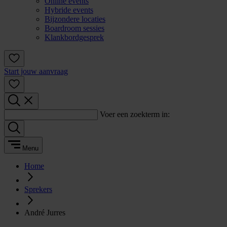
Online events
Hybride events
Bijzondere locaties
Boardroom sessies
Klankbordgesprek
Start jouw aanvraag
Voer een zoekterm in:
Menu
Home
Sprekers
André Jurres