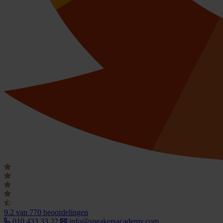
9.2
van 770 beoordelingen
010 433 33 22
info@speakersacademy.com