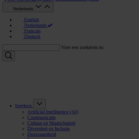
Nederlands
English
Nederlands
Français
Deutsch
Voer een zoekterm in:
Sprekers
Artificial Intelligence (AI)
Communicatie
Cultuur en Maatschappij
Diversiteit en Inclusie
Duurzaamheid