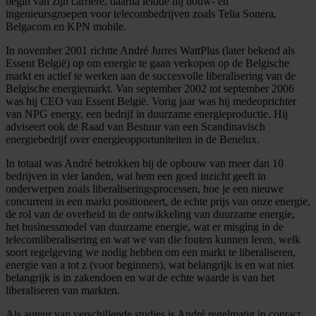
begin van zijn carrière, daarna leidde hij bouw- en
ingenieursgroepen voor telecombedrijven zoals Telia Sonera,
Belgacom en KPN mobile.
In november 2001 richtte André Jurres WattPlus (later bekend als
Essent België) op om energie te gaan verkopen op de Belgische
markt en actief te werken aan de succesvolle liberalisering van de
Belgische energiemarkt. Van september 2002 tot september 2006
was hij CEO van Essent België. Vorig jaar was hij medeoprichter
van NPG energy, een bedrijf in duurzame energieproductie. Hij
adviseert ook de Raad van Bestuur van een Scandinavisch
energiebedrijf over energieopportuniteiten in de Benelux.
In totaal was André betrokken bij de opbouw van meer dan 10
bedrijven in vier landen, wat hem een goed inzicht geeft in
onderwerpen zoals liberaliseringsprocessen, hoe je een nieuwe
concurrent in een markt positioneert, de echte prijs van onze energie,
de rol van de overheid in de ontwikkeling van duurzame energie,
het businessmodel van duurzame energie, wat er misging in de
telecomliberalisering en wat we van die fouten kunnen leren, welk
soort regelgeving we nodig hebben om een markt te liberaliseren,
energie van a tot z (voor beginners), wat belangrijk is en wat niet
belangrijk is in zakendoen en wat de echte waarde is van het
liberaliseren van markten.
Als auteur van verschillende studies is André regelmatig in contact