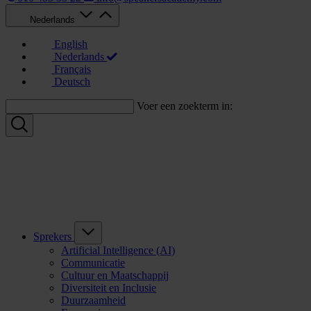
Nederlands
English
Nederlands
Français
Deutsch
Voer een zoekterm in:
Sprekers
Artificial Intelligence (AI)
Communicatie
Cultuur en Maatschappij
Diversiteit en Inclusie
Duurzaamheid