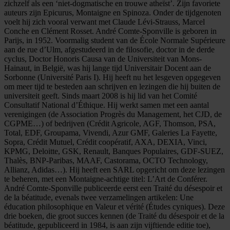
zichzelf als een ‘niet-dogmatische en trouwe atheïst’. Zijn favoriete
auteurs zijn Epicurus, Montaigne en Spinoza. Onder de tijdgenoten
voelt hij zich vooral verwant met Claude Lévi-Strauss, Marcel
Conche en Clément Rosset. André Comte-Sponville is geboren in
Parijs, in 1952. Voormalig student van de École Normale Supérieure
aan de rue d’Ulm, afgestudeerd in de filosofie, doctor in de derde
cyclus, Doctor Honoris Causa van de Universiteit van Mons-
Hainaut, in België, was hij lange tijd Universitair Docent aan de
Sorbonne (Université Paris I). Hij heeft nu het lesgeven opgegeven
om meer tijd te besteden aan schrijven en lezingen die hij buiten de
universiteit geeft. Sinds maart 2008 is hij lid van het Comité
Consultatif National d’Éthique. Hij werkt samen met een aantal
verenigingen (de Association Progrès du Management, het CJD, de
CGPME…) of bedrijven (Crédit Agricole, AGF, Thomson, PSA,
Total, EDF, Groupama, Vivendi, Azur GMF, Galeries La Fayette,
Sopra, Crédit Mutuel, Crédit coopératif, AXA, DEXIA, Vinci,
KPMG, Deloitte, GSK, Renault, Banques Populaires, GDF-SUEZ,
Thalès, BNP-Paribas, MAAF, Castorama, OCTO Technology,
Allianz, Adidas…). Hij heeft een SARL opgericht om deze lezingen
te beheren, met een Montaigne-achtige titel: L’Art de Conférer.
André Comte-Sponville publiceerde eerst een Traité du désespoir et
de la béatitude, evenals twee verzamelingen artikelen: Une
éducation philosophique en Valeur et vérité (Études cyniques). Deze
drie boeken, die groot succes kennen (de Traité du désespoir et de la
béatitude, gepubliceerd in 1984, is aan zijn vijftiende editie toe),