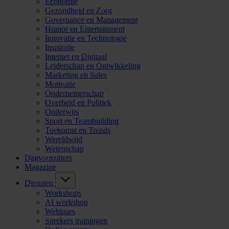
Economie
Gezondheid en Zorg
Governance en Management
Humor en Entertainment
Innovatie en Technologie
Inspiratie
Internet en Digitaal
Leiderschap en Ontwikkeling
Marketing en Sales
Motivatie
Ondernemerschap
Overheid en Politiek
Onderwijs
Sport en Teambuilding
Toekomst en Trends
Wereldwijd
Wetenschap
Dagvoorzitters
Magazine
Diensten
Workshops
AI workshop
Webinars
Sprekers trainingen