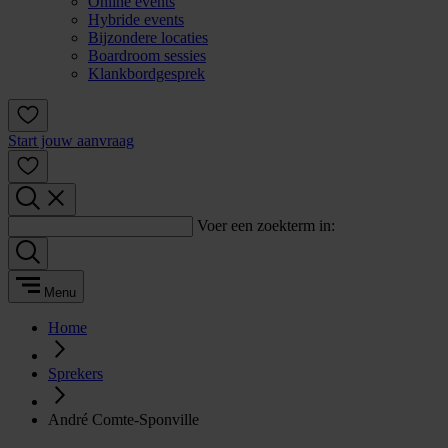
Online events
Hybride events
Bijzondere locaties
Boardroom sessies
Klankbordgesprek
Start jouw aanvraag
Voer een zoekterm in:
Menu
Home
Sprekers
André Comte-Sponville