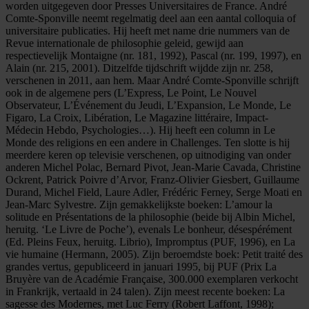
worden uitgegeven door Presses Universitaires de France. André
Comte-Sponville neemt regelmatig deel aan een aantal colloquia of
universitaire publicaties. Hij heeft met name drie nummers van de
Revue internationale de philosophie geleid, gewijd aan
respectievelijk Montaigne (nr. 181, 1992), Pascal (nr. 199, 1997), en
Alain (nr. 215, 2001). Ditzelfde tijdschrift wijdde zijn nr. 258,
verschenen in 2011, aan hem. Maar André Comte-Sponville schrijft
ook in de algemene pers (L’Express, Le Point, Le Nouvel
Observateur, L’Événement du Jeudi, L’Expansion, Le Monde, Le
Figaro, La Croix, Libération, Le Magazine littéraire, Impact-
Médecin Hebdo, Psychologies…). Hij heeft een column in Le
Monde des religions en een andere in Challenges. Ten slotte is hij
meerdere keren op televisie verschenen, op uitnodiging van onder
anderen Michel Polac, Bernard Pivot, Jean-Marie Cavada, Christine
Ockrent, Patrick Poivre d’Arvor, Franz-Olivier Giesbert, Guillaume
Durand, Michel Field, Laure Adler, Frédéric Ferney, Serge Moati en
Jean-Marc Sylvestre. Zijn gemakkelijkste boeken: L’amour la
solitude en Présentations de la philosophie (beide bij Albin Michel,
heruitg. ‘Le Livre de Poche’), evenals Le bonheur, désespérément
(Ed. Pleins Feux, heruitg. Librio), Impromptus (PUF, 1996), en La
vie humaine (Hermann, 2005). Zijn beroemdste boek: Petit traité des
grandes vertus, gepubliceerd in januari 1995, bij PUF (Prix La
Bruyère van de Académie Française, 300.000 exemplaren verkocht
in Frankrijk, vertaald in 24 talen). Zijn meest recente boeken: La
sagesse des Modernes, met Luc Ferry (Robert Laffont, 1998);