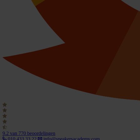
9.2
van 770 beoordelingen
010 433 33 22
info@speakersacademy.com