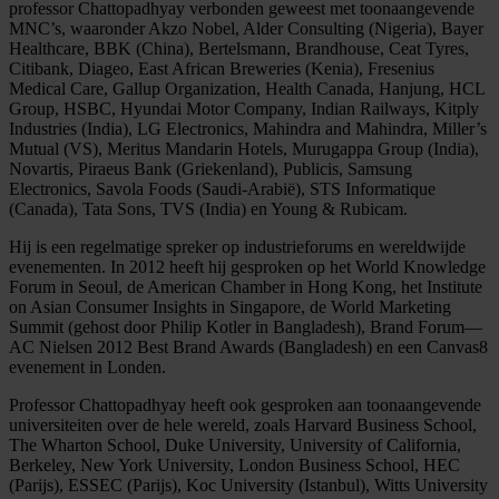
professor Chattopadhyay verbonden geweest met toonaangevende
MNC’s, waaronder Akzo Nobel, Alder Consulting (Nigeria), Bayer
Healthcare, BBK (China), Bertelsmann, Brandhouse, Ceat Tyres,
Citibank, Diageo, East African Breweries (Kenia), Fresenius
Medical Care, Gallup Organization, Health Canada, Hanjung, HCL
Group, HSBC, Hyundai Motor Company, Indian Railways, Kitply
Industries (India), LG Electronics, Mahindra and Mahindra, Miller’s
Mutual (VS), Meritus Mandarin Hotels, Murugappa Group (India),
Novartis, Piraeus Bank (Griekenland), Publicis, Samsung
Electronics, Savola Foods (Saudi-Arabië), STS Informatique
(Canada), Tata Sons, TVS (India) en Young & Rubicam.
Hij is een regelmatige spreker op industrieforums en wereldwijde
evenementen. In 2012 heeft hij gesproken op het World Knowledge
Forum in Seoul, de American Chamber in Hong Kong, het Institute
on Asian Consumer Insights in Singapore, de World Marketing
Summit (gehost door Philip Kotler in Bangladesh), Brand Forum—
AC Nielsen 2012 Best Brand Awards (Bangladesh) en een Canvas8
evenement in Londen.
Professor Chattopadhyay heeft ook gesproken aan toonaangevende
universiteiten over de hele wereld, zoals Harvard Business School,
The Wharton School, Duke University, University of California,
Berkeley, New York University, London Business School, HEC
(Parijs), ESSEC (Parijs), Koc University (Istanbul), Witts University