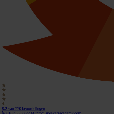
9.2
van 770 beoordelingen
010 433 33 22
info@speakersacademy.com