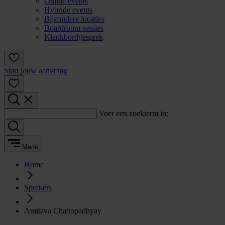
Online events
Hybride events
Bijzondere locaties
Boardroom sessies
Klankbordgesprek
Start jouw aanvraag
Voer een zoekterm in:
Menu
Home
Sprekers
Amitava Chattopadhyay