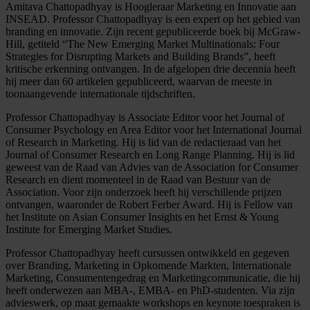
Amitava Chattopadhyay is Hoogleraar Marketing en Innovatie aan
INSEAD. Professor Chattopadhyay is een expert op het gebied van
branding en innovatie. Zijn recent gepubliceerde boek bij McGraw-
Hill, getiteld “The New Emerging Market Multinationals: Four
Strategies for Disrupting Markets and Building Brands”, heeft
kritische erkenning ontvangen. In de afgelopen drie decennia heeft
hij meer dan 60 artikelen gepubliceerd, waarvan de meeste in
toonaangevende internationale tijdschriften.
Professor Chattopadhyay is Associate Editor voor het Journal of
Consumer Psychology en Area Editor voor het International Journal
of Research in Marketing. Hij is lid van de redactieraad van het
Journal of Consumer Research en Long Range Planning. Hij is lid
geweest van de Raad van Advies van de Association for Consumer
Research en dient momenteel in de Raad van Bestuur van de
Association. Voor zijn onderzoek heeft hij verschillende prijzen
ontvangen, waaronder de Robert Ferber Award. Hij is Fellow van
het Institute on Asian Consumer Insights en het Ernst & Young
Institute for Emerging Market Studies.
Professor Chattopadhyay heeft cursussen ontwikkeld en gegeven
over Branding, Marketing in Opkomende Markten, Internationale
Marketing, Consumentengedrag en Marketingcommunicatie, die hij
heeft onderwezen aan MBA-, EMBA- en PhD-studenten. Via zijn
advieswerk, op maat gemaakte workshops en keynote toespraken is