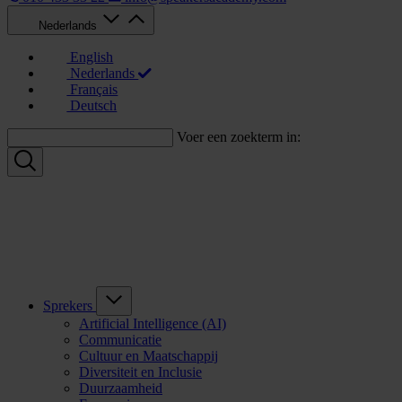
Nederlands
English
Nederlands
Français
Deutsch
Voer een zoekterm in:
Sprekers
Artificial Intelligence (AI)
Communicatie
Cultuur en Maatschappij
Diversiteit en Inclusie
Duurzaamheid