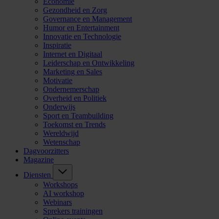
Economie
Gezondheid en Zorg
Governance en Management
Humor en Entertainment
Innovatie en Technologie
Inspiratie
Internet en Digitaal
Leiderschap en Ontwikkeling
Marketing en Sales
Motivatie
Ondernemerschap
Overheid en Politiek
Onderwijs
Sport en Teambuilding
Toekomst en Trends
Wereldwijd
Wetenschap
Dagvoorzitters
Magazine
Diensten
Workshops
AI workshop
Webinars
Sprekers trainingen